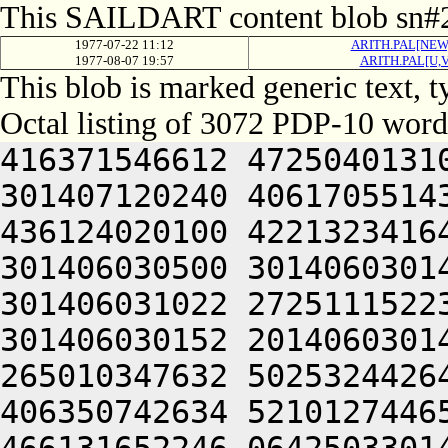
This SAILDART content blob sn#2
1977-07-22 11:12
ARITH.PAL[NEW
1977-08-07 19:57
ARITH.PAL[U,
This blob is marked generic text,
Octal listing of 3072 PDP-10 word
416371546612 472504013100 201012640630 446104030140 301407120240 406170551432 052064051212 415004050202 436124020100 422132341644 446412444636 470321241540 301406030500 301406030142 064250330140 301406220140 301406031022 272511152230 425010151222 522201505206 301406030152 201406030140 314224240650 406346221100 265010347632 502532442646 202511042500 406450326650 406350742634 521012744650 441012453636 202032243652 466131652246 064250330140 301407020140 301406032022 212472151250 211005520206 476332052650 426464052220 425012350652 406450520244 476372420236 431010120210 476530246212 202412242606 446471147634 202231652212 436132206424 415406030142 301006030140 301521121232 406511552630 211004026500 516530251134 202511720232 526312444640 462624052256 475012451202 472470647644 466464052236 436132444212 510321241540 301406131100 301406030154 045051552630 316606321100 265010347632 502532442646 202511042500 512230744250 201464054100 315011743100 405012451202 472470647644 465011540650 512233006424 415406030142 325006030140 301561127222 432353220140 201051552630 316606321100 265010347632 502532442646 202511042500 512230744250 201464054100 315011743100 405012451202 472470647644 465011540650 512233006424 415406030142 345006030140 301601121206 512372351504 201324041636 466412552212 515012444212 202072247646 515012051236 422530352100 476144052256 475012642606 522372251432 052066030140 311424030140 301407104650 406051442646 202370620246 446350527606 476471147212 202031642100 406450326650 406350742634 520321241540 301406232500 426350446626 064250313166 064240000000 000000000000 000000000000 000000000000 000000000000 000000000000 000000000000 000000000000 061352444650 462124040644 446511006424 064247321246 472071751504 201324051622 472125741636 516231642500 432531641650 446371620252 516231643500 522030246212 202311747626 526401505032 051672444222 515012051236 436450146500 416031441652 462032442646 202051752220 202511042500 516231642500 406350420250 442124041636 516231642500 476144040500 406350746212 202532344634 434321235602 202510141230 425011447636 501012550100 502451741612 422532242534 201012444212 202231550230 426330547250 426104040640 502451754222 466032444636 471010550652 406511147634 514321235602 512124040646 202151746230 476572335032 051661104646 446345054122 201724051622 471210124500 255005041136 445225255646 446345040526 445225551622 471210124672 064247304422 416372324260 245007520206 476465040522 201264024204 276225125266 416372324202 256225126606 476465040522 564321235422 536210551212 064247304422 445007520162 301366131160 202110543644 426132306424 354221140500 365011147250 426170551120 541246131160 275626024432 051661104604 201724051212 466031147210 426445054124 305447027562 301221505166 064247340500 516031550230 425010340630 462231643500 516132152612 472070520214 476311447656 515641505166 064247304422 466372604602 472171442530 511401505166 044231251644 046410326246 472071751432 051661104632 476541151140 262471147032 051661104632 476541151142 262071751432 051661505166 432372220202 472171442646 261006134140 202110543500 365004732140 301406027100 432372220250 442124051212 516531452246 261006120172 201166430140 301405606424 356031446100 476144052220 425012640630 526132320244 426512551234 426104041262 202511044646 202452447134 202032242500 406070352644 406510520250 474321235656 446511044634 201264047644 201324047634 425010347652 472505606424 064247351212 436232352212 512464052646 426107206424 354232230130 511424050202 516464040644 436531542634 522464040634 421010151212 202031452212 512130406424 064252347206 476467220022 466372604644 311305524246 501221135646 406550520250 442124051212 436232352212 512461505022 466372604644 315305524246 501221505022 466372604644 301305524246 501221135646 406550520202 472171442432 050230244650 045066230140 301405451140 045672344222 432504040634 436310520250 475012152602 422450147250 201421505022 412132104534 255501505022 472130704644 300321204604 446061121542 321406030140 262446006424 046071451022 511421104566 502532420202 202231620244 301304041136 445011147100 511421505022 406471041422 401071346554 262446006424 046451751022 511421505022 406471404644 300321204632 476541151140 261325051640 244227351602 532124040500 432372220206 476332052650 406511147634 202370620206 476471147212 064241146636 530232230530 265212350122 045672340654 425010227622 064241146636 530232344634 425266224244 301225451144 045672344634 242025344522 064241146636 530232344634 425212230122 262446004566 516231624202 244321204646 526041151140 262446206424 046032346022 511441505022 466531404644 305312231022 045665041136 445225255646 446345040526 30522555