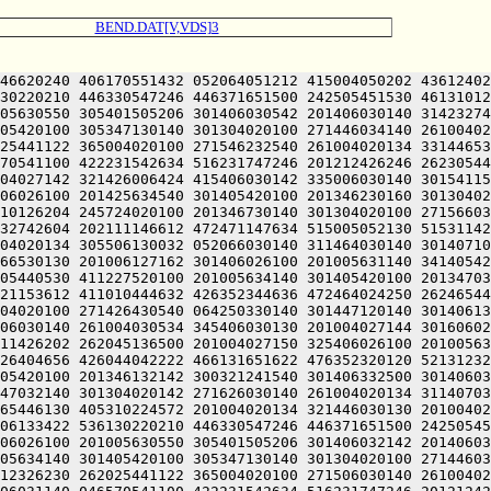
BEND.DAT[V,VDS]3
4027142 321426006424 415406030146 335006030140 305541153612 411010444632 426352344636 472464024250 262465446130 405310224572 201004020134 321446030130 201004027160 321406026100 201425634540 301405420100 201346230160 301304020100 271426430540 064250330140 301467120140 301406133422 536130220210 446330547246 446371651500 242505451530 461310126204 245724020100 201346430140 301304020100 271606030140 261004030534 345406030130 201004027144 301606026100 201005630550 305401505206 301406032142 201406030142 340232742604 202111146612 472471147634 515005052130 515311426202 262045136500 201004027150 301406026100 201005634140 301405420100 305347130140 301304020100 271446034140 261004020134 305506130032 052066030140 321464030140 301427104656 426044042222 466131651622 476352320120 521312326230 262025441122 365004020100 271506030140 261004020134 341406030130 201006127162 301406026100 201005631140 341405420100 201346132142 300321241540 301406432500 301406031140 046570541100 422231542634 516231747246 201212426246 262305440530 411227520100 201005631552 301405420100 201346730140 301304020142 271626030140 261004020134 311407030130 201004027142 321426006424 415406030150 335006030140 311421153612 411010444632 426352344636 472464024250 262465446130 405310224572 201004020134 315506030130 201004027154 341406026100 201425634540 301405420100 201346230160 301304020100 271426430540 064250330140 301507120140 301406231022 536130220210 446330547246 446371651500 242505451530 461310126204 245724020100 201346431140 301304020100 271606430140 261004030534 345406030130 201004027144 301606026100 201005630550 305401505206 301406032542 201406030144 314232742604 202111146612 472471147634 515005052130 515311426202 262045136500 201004027150 331406026100 201005634544 301405420100 305347130140 301304020100 271446034140 261004020134 305506130032 052066030140 325464030140 301446404656 426044042222 466131651622 476352320120 521312326230 262025441122 365004020100 271507030140 261004020134 345546030130 201006127162 301406026100 201005631140 341405420100 201346132142 300321241540 301406532500 301406031152 046570541100 422231542634 516231747246 201212426246 262305440530 411227520100 201005632160 301405420100 201347133140 301304020142 271626030140 261004020134 311407030130 201004027142 321426006424 415406030152 335006030140 311541153612 411010444632 426352344636 472464024250 262465446130 405310224572 201004020134 325406030130 201006127140 301406026100 201425634540 301405420100 201346230160 301304020100 271426430540 064250330140 301527120212 472111545432 052062635432 050000000000 000000000000 000000000000 000000000000 000000000000 000000000000 000000000000 000000000000 000000000000 000000000000 000000000000 000000000000 000000000000 000000000000 000000000000 000000000000 000000000000 000000000000 000000000000 000000000000 000000000000 000000000000 000000000000 000000000000 000000000000 000000000000 000000000000 000000000000 000000000000 000000000000 000000000000 000000000000 000000000000 000000000000 000000000000 000000000000 000000000000 000000000000 000000000000 000000000000 000000000000 000000000000 000000000000 000000000000 000000000000 000000000000 000000000000 000000000000 000000000000 000000000000 000000000000 000000000000 000000000000 000000000000 000000000000 000000000000 000000000000 000000000000 000000000000 0625705411