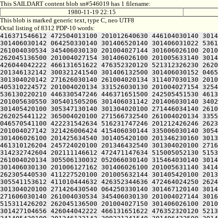
This SAILDART content blob sn#546019 has 1 filename:
1980-11-19 22:15
This blob is marked generic text, type C, neo UTF8
Octal listing of 8312 PDP-10 words:
416371546612 472504013100 201012640630 446104030140 301446620240 406170551432 052064051212 415004050202 436124020100 422132341644 446412444636 470321241540 301406030500 301406030142 064250330140 301406520140 301406031022 536130220210 446330547246 446371651500 242505451530 461310126204 245724020100 201346530140 301304020100 271526030140 261004030534 345406030130 201004027144 301606026100 201005630550 305401505206 301406030542 201406030140 314232742604 202111146612 472471147634 515005052130 515311426202 262045136500 201004027154 301406026100 201005633140 301405420100 305347130140 301304020100 271446034140 261004020134 305506130032 052066030140 305464030140 301406404656 426044042222 466131651622 476352320120 521312326230 262025441122 365004020100 271546232540 261004020134 331446530130 201006127162 301406026100 201005631140 341405420100 201346132142 300321241540 301406132500 301406030152 046570541100 422231542634 516231747246 201212426246 262305440530 411227520100 201005633152 301405420100 201346632540 301304020142 271626030140 261004020134 311407030130 201004027142 321426006424 415406030142 335006030140 301541153612 411010444632 426352344636 472464024250 262465446130 405310224572 201004020134 331526030130 201004027154 325406026100 201425634540 301405420100 201346230160 301304020100 271426430540 064250330140 301427120140 301406033422 536130220210 446330547246 446371651500 242505451530 461310126204 245724020100 201346730140 301304020100 271566030140 261004030534 345406030130 201004027144 301606026100 201005630550 305401505206 301406031142 201406030140 340232742604 202111146612 472471147634 515005052130 515311426202 262045136500 201004027156 325406026100 201005633552 301405420100 305347130140 301304020100 271446034140 261004020134 305506130032 052066030140 311464030140 301407104656 426044042222 466131651622 476352320120 521312326230 262025441122 365004020100 271566732540 261004020134 335566530130 201006127162 301406026100 201005631140 341405420100 201346132142 300321241540 301406232500 301406030540 046570541100 422231542634 516231747246 201212426246 262305440530 411227520100 201005634140 301405420100 201347030140 301304020142 271626030140 261004020134 311407030130 201004027142 321426006424 415406030144 335006030140 305421153612 411010444632 426352344636 472464024250 262465446130 405310224572 201004020134 325406030130 201004027160 301406026100 201425634540 301405420100 201346230160 301304020100 271426430540 064250330140 301447120140 301406131022 536130220210 446330547246 446371651500 242505451530 461310126204 245724020100 201346432540 301304020100 271606030140 261004030534 345406030130 201004027144 301606026100 201005630550 305401505206 301406031542 201406030142 314232742604 202111146612 472471147634 515005052130 515311426202 262045136500 201004027150 325406026100 201005634540 301405420100 305347130140 301304020100 271446034140 261004020134 305506130032 052066030140 315464030140 301426404656 426044042222 466131651622 476352320120 521312326230 262025441122 365004020100 271526030140 261004030534 301406030130 201006127162 301406026100 201005631140 341405420100 201346132142 300321241540 301406332500 301406030552 046570541100 422231542634 516231747246 201212426246 262305440530 411227520100 201005632144 301405420100 201347032140 301304020142 271626030140 261004020134 311407030130 20100