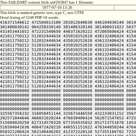
This SAILDART content blob sn#293847 has 1 filename:
1977-07-10 13:26
This blob is marked generic text, type C, neo UTF8
Octal listing of 5248 PDP-10 words:
416371546612 472504013100 201012640630 446104030140 301426420240 406170551432 052064051212 415004050202 436124020100 422132341644 446412444636 470321241540 301406030500 301406030142 064250330140 301406320140 301406031022 563713456232 306050451144 326711531246 446171632556 562326341210 511446556232 322151154144 326711532634 436446230270 431453441652 472231540650 446371620222 472065606424 415406030140 325006030140 301461156214 316710353612 516504041636 406472420210 446551151622 476344050244 476411751612 421011750212 512032444634 435010252610 436132406424 415406030140 341006030140 301501156214 316710353612 516504041636 406472420210 446551151622 476344050244 476411751612 421011750212 512032444634 435010252610 436132406424 415406030142 301006030140 301521156214 316710353612 516504041636 406472420210 446551151622 476344050244 476411751612 421011750212 512032444634 435010252610 436132406424 415406030142 315006030140 301541156214 316710353612 516504041636 406472420210 446551151622 476344050244 476411751612 421011750212 512032444634 435010252610 436132406424 415406030142 331006030140 301561156214 316710353612 516504041636 406472420210 446551151622 476344050244 476411751612 421011750212 512032444634 435010252610 436132406424 415406030142 345006030140 301601156214 316710353612 516504041636 406472420210 446551151622 476344050244 476411751612 421011750212 512032444634 435010252610 436132406424 415406030144 311006030140 301621156214 316710353612 516504041636 406472420210 446551151622 476344050244 476411751612 421011750212 512032444634 435010252610 436132406424 415406030144 325006030140 305401156214 316710353612 516504041636 406472420210 446551151622 476344050244 476411751612 421011750212 512032444634 435010252610 436132406424 415406030144 341006030140 305421156214 316710353612 516504041636 406472420210 446551151622 476344050244 476411751612 421011750212 512032444634 435010252610 436132406424 415406030146 305006030140 305441156214 316710353612 516504041636 406472420210 446551151622 476344050244 476411751612 421011750212 512032444634 435010252610 436132406424 415406030146 321006030140 305461156214 316710353612 516504041636 406472420210 446551151622 476344050244 476411751612 421011750212 512032444634 435010252610 436132406424 415406030146 335006030140 305501156214 316710353612 516504041636 406472420210 446551151622 476344050244 476411751612 421011750212 512032444634 435010252610 436132406424 415406030150 311010547210 466261505206 131661505000 000000000000 000000000000 000000000000 000000000000 000000000000 000000000000 000000000000 000000000000 000000000000 000000000000 000000000000 000000000000 000000000000 000000000000 000000000000 000000000000 000000000000 000000000000 000000000000 000000000000 000000000000 000000000000 000000000000 000000000000 000000000000 000000000000 000000000000 000000000000 000000000000 000000000000 000000000000 000000000000 000000000000 000000000000 000000000000 000000000000 000000000000 000000000000 000000000000 000000000000 000000000000 000000000000 000000000000 000000000000 000000000000 000000000000 000000000000 000000000000 000000000000 000000000000 000000000000 000000000000 000000000000 000000000000 000000000000 000000000000 000000000000 000000000000 000000000000 000000000000 000000000000 000000000000 000000000000 000000000000 000000000000 000000000000 06271