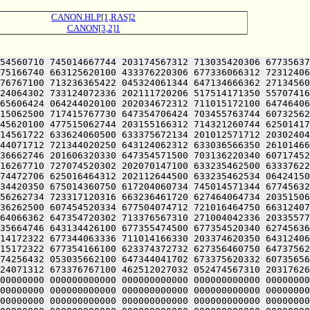
CANON.HLP[1,RAS]2
CANON[3,2]1
54560710 745014667744 203174567312 713035420306 67735637
75166740 663125620100 433376220306 677336066312 72312406
76767100 713236365422 045324061344 647134666362 27134560
24064302 733124072336 202111720206 517514171350 55707416
65606424 064244020100 202034672312 711015172100 64746406
15062500 717415767730 647354706424 703455763744 60732562
45620100 477515062744 203155166312 714321260744 62501417
14561722 633624060500 633375672134 201012571712 20302404
44071712 721344020250 643124062312 633036566350 26101466
36662746 201606320330 647354571500 703136220340 60717452
16267710 727074520302 202070147100 633235462500 63337622
74472706 625016464312 202112644500 633235462534 06424150
34420350 675014360750 617204060734 745014571344 67745632
56262734 723317120316 663236461720 627464064734 20351506
36262500 607454520334 677504074712 721016464750 66312407
64066362 647354720302 713376567310 271004042336 20335577
35664746 643134426100 677355474500 677354520340 62745636
14172322 677344063336 711014166330 203374620350 64312406
15172322 677354166100 623374372732 627356460750 64737562
74256432 053035662100 647344041702 673375620332 60735656
24071312 673376767100 462512027032 052474567310 20317626
00000000 000000000000 000000000000 000000000000 00000000
00000000 000000000000 000000000000 000000000000 00000000
00000000 000000000000 000000000000 000000000000 00000000