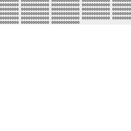
00000000 000000000000 000000000000 000000000000 00000000
00000000 000000000000 000000000000 000000000000 00000000
00000000 000000000000 000000000000 000000000000 00000000
00000000 000000000000 000000000000 000000000000 00000000
00000000 000000000000 000000000000 000000000000 00000000
00000000 000000000000 000000000000