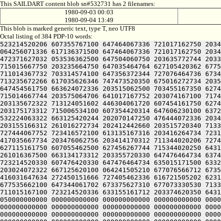
This SAILDART content blob sn#532731 has 2 filenames:
1980-09-03 00:03
1980-09-04 13:49
This blob is marked generic text, type T, neo UTF8
Octal listing of 384 PDP-10 words:
523214520206 607355767100 647464067336 721017162750 2034
064256071336 617136371500 647464067336 721017162750 2034
472371627032 053536362500 647504060750 203635772744 2033
715015667750 203235664750 647035464764 627105420362 6775
711014367732 703314574100 647356372344 727076464736 6734
713235672266 617035626346 747473520350 675016272734 2035
647454561750 663624072336 203515062500 703455167350 6274
715014667744 203575064706 641017167752 203074167100 7174
203135672322 713124051602 446304061720 607454161750 6274
203175173312 715006534100 607354420314 647606230100 6372
532224063322 663125420244 202070147250 476444072336 2034
203155166312 261016272734 202412442660 203515720340 7133
727444067752 723416572100 613135167316 203416264734 7231
417035667734 203476062756 203414170312 711344020206 7274
627115161750 607055462500 627456267744 715344020250 6431
261016367500 663134173312 203355720330 647476464734 6374
723214520330 607476420330 647476464734 635015171500 6332
203024072322 667125620100 064241505210 677076566712 6735
416031647634 272450151666 727405462336 616721505202 6231
677535662100 647344061702 673375627310 677073330530 7133
711015167100 723214520336 633155161712 203374620350 6431
050000000000 000000000000 000000000000 000000000000 0000
000000000000 000000000000 000000000000 000000000000 0000
000000000000 000000000000 000000000000 000000000000 0000