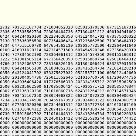
2732 703515167734 271004052320 625016370336 677315167316
2336 617535562734 723036464736 671304051212 406104041602
6424 064244020100 202234620350 643124041702 673375620322
7130 717636356500 607354406424 637236662500 713036464312
4734 647515160730 647654562130 203635772500 422364041640
0100 416031620314 647314571500 607454520346 627356420310
1746 727334562100 723364061312 203514574350 203155166312
3222 541001505314 677356420350 675015060754 625016464312
4760 311524063722 733136320156 301304006424 633237031540
7100 064241505100 201004052336 203416264734 721014120210
0350 643124041702 673375627032 052155771100 605012442660
5100 201004054736 725011552646 521016760750 617204074736
0350 643036406424 617376566310 203334165712 203515062500
2500 663235662500 617035606424 617036571712 203535670344
0302 637136320336 711016060716 624321264312 607114571346
2100 703455167350 203024063322 663124072322 663304006424
7734 203334174500 703455167350 203024063322 663124060750
0704 677554520306 607344061312 203155772734 621015167100
0336 671016464312 202074167336 671014360734 203054520314
0730 715015662702 711016464312 203416264734 723136220336
4740 627464072336 202450151422 044225520244 607354474432
0000 000000000000 000000000000 000000000000 000000000000
0000 000000000000 000000000000 000000000000 000000000000
0000 000000000000 000000000000 000000000000 000000000000