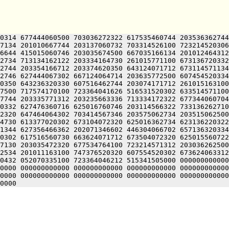
0314 677444060500 703036272322 617535460744 203536362744
7134 201010667744 203137060732 703314526100 723214520306
6644 415015060746 203035674500 667035166134 201012464312
2734 713134162122 203334164730 261015771100 673136720332
2744 203354166712 203374620350 643124071712 673114571134
2746 627444067302 667124064714 203635772500 607454520334
0350 643236320330 607516462744 203074171712 261015163100
7500 717574170100 723364041626 516531520302 633514571100
7744 203335771312 203235663336 713334172322 677344060704
0332 627476360716 625016760746 203114566322 733136262710
2320 647464064302 703414567346 203575062734 203515062500
4730 613377020302 673104072320 625016362734 623136220322
1344 627356466362 202071346602 446304066702 657136320334
0302 617516560730 663624071712 673504072320 625015560722
7130 203035472320 677534764100 723214571312 203036262500
2534 201011163100 747376520320 607554520302 673624063312
0432 052070335100 723364046212 515341505000 000000000000
0000 000000000000 000000000000 000000000000 000000000000
0000 000000000000 000000000000 000000000000 000000000000
0000