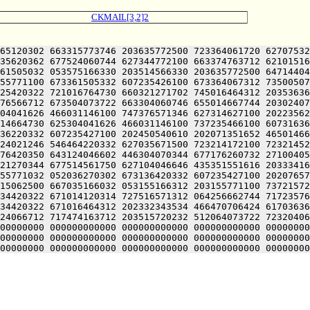
CKMAIL[3,2]2
65120302 663315773746 203635772500 723364061720 62707532
35620362 677524060744 627344772100 663374763712 62101516
61505032 053575166330 203514566330 203635772500 64714404
55771100 673361505332 607235426100 673364067312 73500507
25420322 721016764730 660321271702 745016464312 20353636
76566712 673504073722 663304060746 655014667744 20302407
04041626 466031146100 747376571346 627314627100 20223562
14664730 625304041626 466031146100 737235466100 60731636
36220332 607235427100 202450540610 202071351652 46501466
24021246 546464220332 627035671500 723214172100 72321452
76420350 643124046602 446304070344 677176260732 27100405
21270344 677514561750 627104046646 435351551616 20333416
55771032 052036270302 673136420332 607235427100 20207657
15062500 667035166032 053155166312 203155771100 73721572
34420322 671014120314 727516571312 064256662744 71723576
34420322 671016464312 202332343534 466470706424 61703636
24066712 717474163712 203515720232 512064073722 72320406
00000000 000000000000 000000000000 000000000000 00000000
00000000 000000000000 000000000000 000000000000 00000000
00000000 000000000000 000000000000 000000000000 00000000