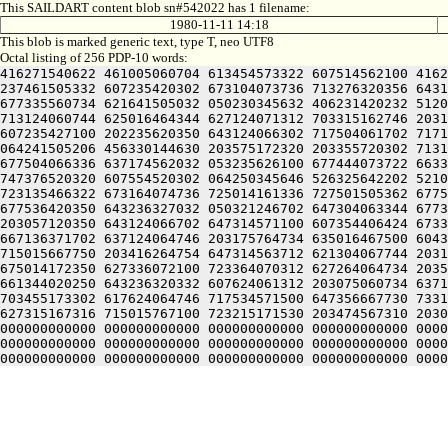
This SAILDART content blob sn#542022 has 1 filename:
1980-11-11 14:18
This blob is marked generic text, type T, neo UTF8
Octal listing of 256 PDP-10 words:
416271540622 461005060704 613454573322 607514562100 4162
237461505332 607235420302 673104073736 713276320356 6431
677335560734 621641505032 050230345632 406231420232 5120
713124060744 625016464344 627124071312 703315162746 2031
607235427100 202235620350 643124066302 717504061702 7171
064241505206 456330144630 203575172320 203355720302 7131
677504066336 637174562032 053235626100 677444073722 6633
747376520320 607554520302 064250345646 526325642202 5210
723135466322 673164074736 725014161336 727501505362 6775
677536420350 643236327032 050321246702 647304063344 6773
203057120350 643124066702 647314571100 607354406424 6733
667136371702 637124064746 203175764734 635016467500 6043
715015667750 203416264754 647314563712 621304067744 2031
675014172350 627336072100 723364070312 627264064734 2035
661344020250 643236320332 607624061312 203075060734 6371
703455173302 617624064746 717534571500 647356667730 7331
627315167316 715015767100 723215171530 203474567310 2030
000000000000 000000000000 000000000000 000000000000 0000
000000000000 000000000000 000000000000 000000000000 0000
000000000000 000000000000 000000000000 000000000000 0000