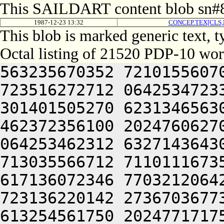
This SAILDART content blob sn#8
1987-12-23 13:32
CONCEP.TEX[CLS,
This blob is marked generic text, 
Octal listing of 21520 PDP-10 wor
563235670352 721015560706 713376306424 563116260714 723516272712 064253472336 663136260734 617127531152 301401505270 623134656304 677375366322 673137356206 462372356100 202476062706 647155161702 723235767374 064253462312 632714364302 703315167312 756416267716 713035566712 711011167350 627454660706 625010367734 617136072346 770321206424 563054563722 672075060740 723136220142 273670367732 667375620230 647476020236 613254561750 202477171750 627324051740 627075163322 617036464736 673744506424 756416267716 713035566712 711011167350 627454660706 625010367734 617136072346 773672071336 637454166732 627444044734 723136263302 617124041736 673074570350 717741505032 052036572320 677456335100 423035664712 661010727100 413374271336 735304046322 673114120216 271010462632 647075064712 661304051322 617214171310 202405606424 437034271322 627305456320 633235456304 713134165500 517375674702 202125620226 627135662530 202176262716 677444045722 617654166312 715304060734 621010460754 647104040534 064251567736 671341505032 052116260714 721010460750 627107220270 723235562746 723035570270 643155166270 613454560726 064251464732 647514562100 423236372344 647056572322 677344060734 621011667750 203155771100 503534266322 617036464736 672715063322 662714271312 607261505202 663304051322 637216471500 513136362744 733134406424 064252464312 203036572320 677456320356 647475020350 675016464302 673264050302 723455161726 202116571746 727105420226 627355662750 641011360720 671301505224 647324045712 667414626270 643155166270 613454560726 202314171344 745011560746 647356462744 261011560744 655012372312 633235326032 052114167322 627304046134 202574564734 713134226100 607354420224 677344046100 537215172312 203155771100 723214564744 203075767350 713234272750 647375671500 723361505350 643236320310 677076566712 673505606424 064253462734 622515172330 626414163712 064241505270 613134764734 517134372322 677357344734 723455762352 617515167734 770321206424 523214520314 647456372100 723575720306 643036072312 713464067714 203515064746 203476062706 647155161702 723235767100 703454571712 673504060500 623136361744 647416464736 671015763032 053515062500 717514167310 607454420240 713374771302 667334571100 447356462744 633034362500 633376220350 643124056206 462372327100 202515062500 633236271750 203075060740 723136206424 617375672302 647356320302 203114571706 713236072322 677344067714 203515062500 617375661712 703516320336 631016464312 202710346236 515304060734 621016464312 203474561736 673101505306 677356460722 673464060500 623136361744 647416464736 671015763100 723214520314 727354372322 677356320302 673104066702 617455771500 647344072320 625013441630 476473406424 503455763744 607335562744 202235672312 713154161712 271004052320 625014364302 703514571130 203014052320 625013441630 476473420232 627514126636 613254561750 064252071336 723374367730 261164720310 627474371322 613136320320 677564072320 625013441630 476473420306 607344061312 203076571750 677335175312 621016467500 717536070336 713501505336 723214571100 627615171750 647354720336 613254561750 267376264712 673514562100 703036260710 647175571500 607354420350 675014462714 647354520334 627564067734 627465606424 064252464312 203156567310 607334567350 607304067704 653134372346 203374620350 643124056206 462372356100 607454520306 663036371712 715304064734 717514167306 627465406424 637135662744 647064063352 673076464736 673465420302 673104066712 723215762346 271001505032 052024075670 613236420306 663036371670 277744067704 653134372100 623136462744 667235662746 203515062500 717516272706 723536262500 607354420304 627214173322 677444067714 203024071712 720321267714 203376464312 711015761324 627076471530 203575064706 641014171312 203074166330 627104064750 715017356304 647504064734 717514167306 627477627100 064250573312 713624041736 667335767100 463236370100 677055262706 721015171500 607344075670 613236406424 647356372302 673074556136 771015763100 605014366302 717465620100 523214520306 663036371500 677144060734 203374265312 617504062312 723136266722 673136320350 643124071712 721015763032 053376062744 607515167734 715016464302 721014360734 203054520340 627454667744 667134420336 671016464312 203374265312 617505606424 064250120366 563055172100 637135662744 647064063352 673076464736 672705777100 647464060500 633535661750 647375620356 643376362500 613135060754 647376220310 627414567310 715015767100 723214506424 617314171746 627464067744 203234462734 723236464712 715015763100 723214520302 713176566712 673516320346 727416066322 627104072336 203236427100 202024063712 673136264706 064254672734 617515167734 203374265312 617504061736 673514164734 715014120346 62750406