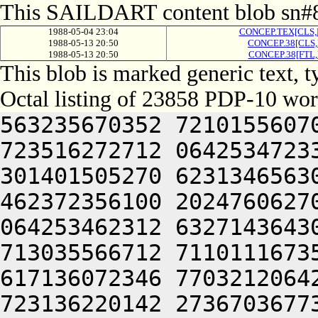
This SAILDART content blob sn#8
1988-05-04 23:04
CONCEP.TEX[CLS,
1988-05-13 20:50
CONCEP.38[CLS,
1988-05-13 20:50
CONCEP.38[FTL,
This blob is marked generic text, 
Octal listing of 23858 PDP-10 wor
563235670352 721015560706 713376306424 563116260714 723516272712 064253472336 663136260734 617127531152 301401505270 623134656304 677375366322 673137356206 462372356100 202476062706 647155161702 723235767374 064253462312 632714364302 703315167312 756416267716 713035566712 711011167350 627454660706 625010367734 617136072346 770321206424 563054563722 672075060740 723136220142 273670367732 667375620230 647476020236 613254561750 202477171750 627324051740 627075163322 617036464736 673744506424 756416267716 713035566712 711011167350 627454660706 625010367734 617136072346 773672071336 637454166732 627444044734 723136263302 617124041736 673074570350 717741505032 052036572320 677456335100 423035664712 661010727100 413374271336 735304046322 673114120216 271010462632 647075064712 661304051322 617214171310 202405606424 437034271322 627305456320 633235456304 713134165500 517375674702 202125620226 627135662530 202176262716 677444045722 617654166312 715304060734 621010460754 647104040534 064251567736 671341505032 052116260714 721010460750 627107220270 723235562746 723035570270 643155166270 613454560726 064251464732 647514562100 423236372344 647056572322 677344060734 621011667750 203155771100 503534266322 617036464736 672715063322 662714271312 607261505202 663304051322 637216471500 513136362744 733134406424 064252464312 203036572320 677456320356 647475020350 675016464302 673264050302 723455161726 202116571746 727105420226 627355662750 641011360720 671301505224 647324045712 667414626270 643155166270 613454560726 202314171344 745011560746 647356462744 261011560744 655012372312 633235326032 052114167322 627304046134 202574564734 713134226100 607354420224 677344046100 537215172312 563214664730 563056262702 654321263336 711016464312 647444061736 673516264704 727515167734 715016467500 723215171500 623374372732 627356427032 050321256312 673112464750 663132060716 624321206424 563054563722 672474561750 647375675622 673516267710 727076464736 673741505032 052515062500 562071447646 561015171500 607344067704 653134372132 677455162734 723134420312 743514567346 647375620350 675010367732 667375620230 647476006424 613036362710 203375620316 627354571322 615014672734 617515167734 715304066752 663515170330 625015167320 627455172302 673074526100 623134366302 713036464754 624321266712 723215762100 617375561322 673036464736 671304060734 621014120332 627514126736 613254561750 203416267750 677075766134 064241505250 643124063322 713476420350 737364061720 607416462744 715015763100 723215171500 717414561722 633234360750 647375620340 713136362734 721014120310 627474371322 703515167734 203374606424 723214520346 723035662302 713104050344 677176260732 667136220222 673514571314 607074520314 677444072320 625013441630 476465620100 523214520314 647456372100 617214170350 627441505306 677356460722 673464060500 623136361744 647416464736 671015763100 723214520306 677354362740 723464067714 203515062500 562071447646 261014167310 203515062500 717134367734 620321261736 673514164734 715014120310 627474371322 703515167734 203374620350 643124063352 673076464736 673464060734 621015560706 713376320322 671016464312 202710346236 516701505240 713374771302 667334571100 447356462744 633034362534 201012464312 203075060740 723136220300 602515062500 562071447646 561011562750 605331761324 627076406424 503455772336 617375423516 203114571706 713234262746 203215773500 723214520270 416311751670 203074167100 613124061752 717515766722 753134420350 675016372740 703376272032 053376464312 711014574322 717515167316 203374265312 617505567744 647135672312 621016060744 607115163732 715014167310 203515720310 627155167312 203354573500 677354571534 064241505250 643124063352 673114166712 673514166100 677055262706 723464067714 203515062500 562071447646 561014171312 203075460746 717136326100 647356372302 673074571530 064254762734 627455161500 633535661750 647375671530 203035662100 667136464336 623465620032 050321240500 756714264750 203075460746 716705777100 677055262706 721014462750 627455564734 627464072320 625016372344 727076472744 625014167310 203054564302 733235771100 677144060500 717136406424 677144067750 643136220336 613254561750 715304073720 647075020302 713124061702 663314562100 647516320366 563055172100 647356372302 673074571774 271001505212 733136274500 417375566736 671011464746 701015761324 627076420322 715014167100 756714264750 064255167346 723035661712 561377620336 631014120306 663036371534 201012464312 203075460746 715015763100 607344067704 653134372100 623136462744 667235662746 203515062500 717136420336 630321267740 627454172322 677356320350 643036420306 607344061312 203414571314 677455562710 203375620350 64312406