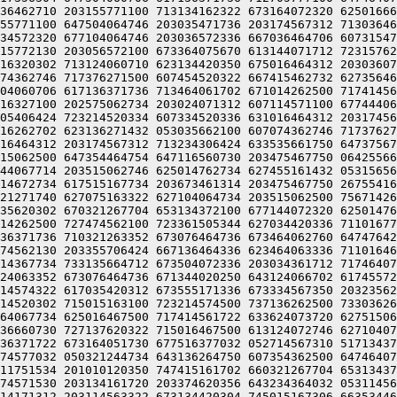
377100 633376266500 723364060706 617136371500 605016370312 617234664706 203475467750 203235620302 670321267704 653134372100 677144072320 625014764754 627344061730 607476327100 202355772312 203515060750 203673461314 203475467750 267554166352 627744061702 671014262500 727474562100 723361505344 627034420336 711016771322 723124072320 625016660730 727124067714 203024071730 677504073720 627515062744 203376220334 677504060706 617136371736 710321263352 673076464736 673464062760 647476420314 677444072320 607504071730 677505620100 537214567100 756714263100 717315772132 733035472712 771015171500 727474562130 203355706424 667136464336 623464063336 711016464312 203034361712 717475771346 203036262500 617035466312 621341505032 052475766712 723235562746 203236420322 715014367734 733135664712 673504072336 203034361712 717464071730 677516320314 713375520356 647515064734 203515062500 613374474500 677144060432 053334572320 677104067744 203024063352 673076464736 671344020250 643124066702 617455720366 563054620356 647515026746 663376471774 203074167100 613124072746 627104072336 203474572032 053536020302 203314574322 617035420312 673555171336 673334567350 203235620356 643234364100 617136272302 647344071730 677516320302 713124066312 743234360730 663621505302 733035166302 613314520302 715015163100 723214574500 737136262500 733036264702 613314571534 201012464312 203334161744 675017356304 631016764750 641336366336 723477606424 627354161330 627464067734 625016467500 717414561722 633624073720 627515062744 203515062500 607074362746 717376271500 677444072320 625014672734 617515167734 203673461314 064256366336 721336660730 727137620322 715016467500 613124072746 627104072336 203034361712 717464072320 625016366336 723465606424 064253462734 623476561246 627076464736 671137340706 617136371722 673164051730 677516377032 052714567310 517134372322 677344575606 663036371712 717741505032 050321256304 627175167246 627076464736 673671167320 627455172302 673074577032 050321244734 643136264750 607354362500 647464072320 625015362762 203515720340 713374771302 665015567710 727314171322 723624073722 723215167100 723214520270 416311751534 201010120350 747415161702 660321267704 653134372132 677455162734 723134420340 713374771302 665014367734 717236372346 203374620346 627554571302 661014366302 717474571530 203134161720 203374620356 643234364032 053114563322 673136320346 677334520302 717414561750 203374620304 627214173322 677445620100 473136720306 663036371712 715014171312 203114563322 673134420304 745015167306 663534464734 634321272320 625014170340 713376071322 607514520306 663036371712 715014171500 717536062744 617314171746 627465420350 643536320316 607515062744 647354720310 627475171312 621014171740 627076471432 053374620304 627214173322 677444064734 723364067734 625014366302 717465606424 064250120306 663036371500 617035620322 673214571322 721016366336 723464060734 621016367732 625017356304 631014462714 617314171746 771015770350 647375671500 633455766500 064255172346 203476570312 713075460746 717136327100 202515064746 203474561750 647375620310 627474371322 613136320356 643036406424 647464064734 643136264750 627104063344 677324071752 703136261730 607476362746 203035662100 643376720302 203075460746 715014360734 203475060710 677564060734 203036370312 617501505336 631015167320 627455172312 621014262720 607555167744 271004006424 200321256304 627175167346 727052362706 723235767366 447355062744 647514167306 625015763100 467136464336 623477606424 064250120346 727054366302 717464064734 643136264750 715015562750 643374471500 647344072320 625016362734 717124072320 607504060734 745015562750 643374420302 703415464706 607055462500 723361505302 671015167346 723035661712 203374620302 203075460746 715015171500 607316367500 607416066322 617034266312 2035157