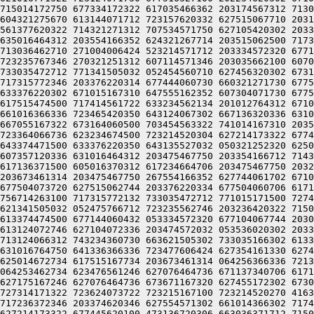
172322 617035466362 203174567312 713036462710 203155771100 713134162322 673164072320 625016660730 727124067714 203515062500 717315772130 203035662100 604321275670 613144071712 723157620332 627515067710 203155771100 647504064746 203035471736 203174567312 713036462710 271004044714 203024075670 613236420344 627034462744 561377620322 714321271312 707534571750 627105420302 203334572320 677104064746 203036572336 667036464706 607315474500 637135662744 607514562100 633376220344 627034464734 635016464312 203554166352 624321267714 203515062500 717315772130 203056572100 673364075670 613144071712 723157620332 627515067710 203155771100 647504064746 203174567312 713036462710 271004006424 523214571712 203334572320 677116320302 713124060710 623134420350 675016464312 203036070344 677416264702 723124063712 673136264706 203156567306 723235767346 270321251312 607114571346 203035662100 607074362746 717376271500 607454520322 667415462732 627356462710 203057120352 717235663500 756714263100 717315772132 733035472712 771341505032 052454560710 627456320302 673104060706 617136371736 713464061702 671014262500 717414561722 633234562100 633376220322 673115173322 623534166100 717315772346 203376220314 677444060730 660321271730 677516327100 202575062734 203024071312 607114571100 677444060706 617136371736 711015171500 717414561722 633234562100 633376220302 671015167310 647555162352 607304071730 677505406424 723214520334 607334520336 631016464312 203174567312 713234320314 727354372322 677344064746 203115171312 617515474500 717414561722 633234562134 201012764312 671016262702 623136271432 053035662100 607074362746 717376271500 607454520344 627436562746 723134420314 677444060730 661016366336 723465420350 643124067302 667136320336 631016464312 203174567312 713234306424 633535661750 647375671500 607454520310 627514571332 647354562100 613624061736 667055167322 673164060500 703454563322 741014167310 203515062500 647354464754 647116560730 203475467750 064255660732 627465620100 447504064746 203415771746 647055462500 723364066736 623234674500 723214520304 627214173322 677444067714 203515062746 625014762734 627455161432 053156567306 723235767346 203057120356 713236464734 635015562750 643374471500 633376220350 643135527032 050321252320 625014672734 617515167734 203673461314 203475467750 267554166352 627744061702 671014262500 727474562100 737236464100 607357120336 631016464312 203475467750 203354166712 714321271740 627075163322 627104064734 203515062500 756714263100 623134661730 607476