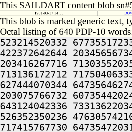
This SAILDART content blob sn#5
1981-03-17 14:35
DOV
This blob is marked generic text, 
Octal listing of 640 PDP-10 words
523214520332 6773551723
422372642644 2034565673
203416267716 7130355203
713136172712 7175040633
627444070344 6473564627
203075766732 6073544202
643124042336 7331362203
526352350236 4763057421
717415767730 6473547203