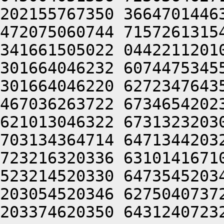
202155767350 3664701446
472075060744 7157261315
341661505022 0442211201
301664046232 6074475345
301664046220 6272347643
467036263722 6734654202
621013046322 6731323203
703134364714 6471344203
723216320336 6310141671
523214520330 6473545203
203054520346 6275040737
203374620350 6431240723