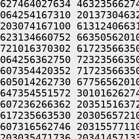
627464027634 4632356627
064254167310 2013730463
203074167100 6131240663
623134660752 6635056201
721016370302 6172356635
064256362750 7232356635
607354420352 7172356635
605014262730 6775656201
647354551572 3010162627
607236266362 2035151637
617235663530 2030565721
607316562746 2031557711
203035471736 2034145713