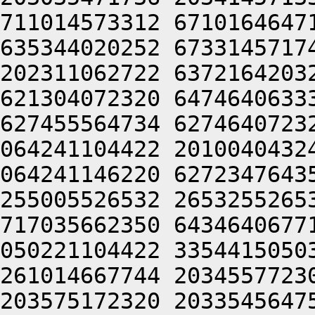
711014573312 6710164647
635344020252 6733145717
202311062722 6372164203
621304072320 6474640633
627455564734 6274640723
064241104422 2010040432
064241146220 6272347643
255005526532 2653255265
717035662350 6434640677
050221104422 3354415050
261014667744 2034557723
203575172320 2033545647