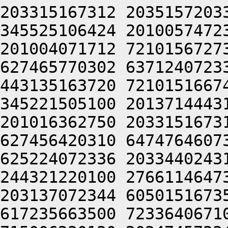
203315167312 2035157203
345525106424 2010057472
201004071712 7210156727
627465770302 6371240723
443135163720 7210151667
345221505100 2013714443
201016362750 2033151673
627456420310 6474764607
625224072336 2033440243
244321220100 2766114647
203137072344 6050151673
617235663500 7233640671