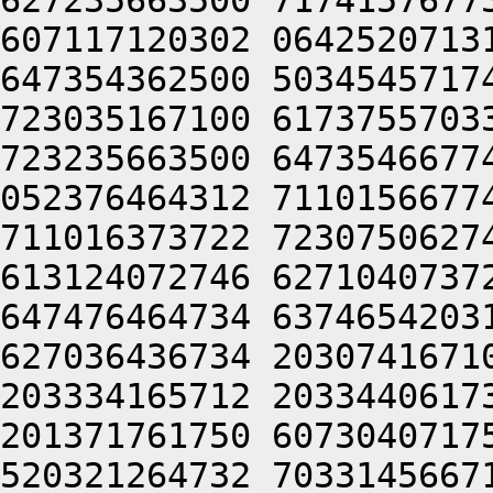
627235663500 7174157677
607117120302 0642520713
647354362500 5034545717
723035167100 6173755703
723235663500 6473546677
052376464312 7110156677
711016373722 7230750627
613124072746 6271040737
647476464734 6374654203
627036436734 2030741671
203334165712 2033440617
201371761750 6073040717
520321264732 7033145667