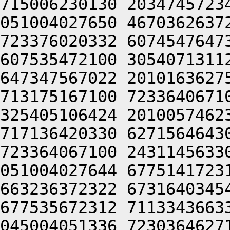
715006230130 2034745723
051004027650 4670362637
723376020332 6074547647
607535472100 3054071311
647347567022 2010163627
713175167100 7233640671
325405106424 2010057462
717136420330 6271564643
723364067100 2431145633
051004027644 6775141723
663236372322 6731640345
677535672312 7113343663
045004051336 7230364627