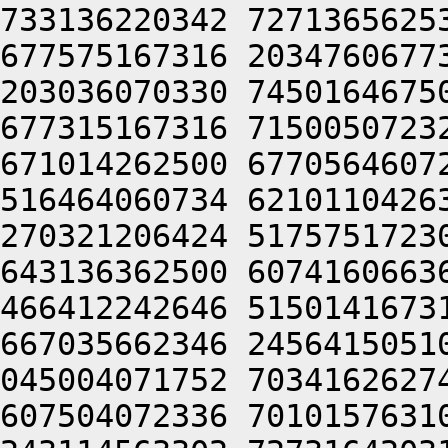
733136220342 7271365625
677575167316 2034760677
203036070330 7450164675
677315167316 7150050723
671014262500 6770564607
516464060734 6210110426
270321206424 5175751723
643136362500 6074160663
466412242646 5150141673
667035662346 2456415051
045004071752 7034162627
607504072336 7010157631