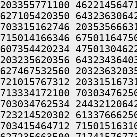
203355771100 4622145647
627105420350 6432363064
703315162746 2035356663
715014166346 6750116475
607354420234 4750130462
203235620356 6432343640
627467532560 2032363203
721015767312 2033151673
713334172100 7030347625
703034762534 2443212064
723214520302 6133766625
703415464712 7150151631