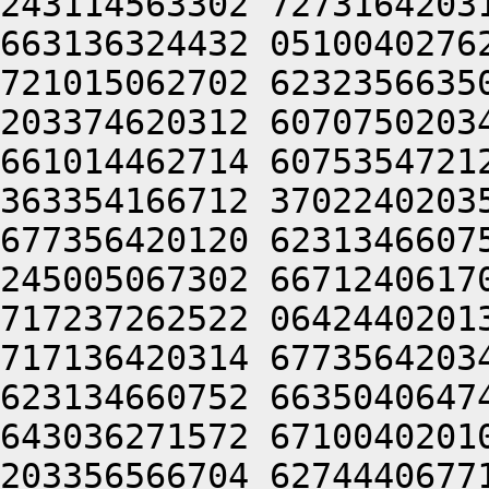
243114563302 7273164203
663136324432 0510040276
721015062702 6232356635
203374620312 6070750203
661014462714 6075354721
363354166712 3702240203
677356420120 6231346607
245005067302 6671240617
717237262522 0642440201
717136420314 6773564203
623134660752 6635040647
643036271572 6710040201
203356566704 6274440677