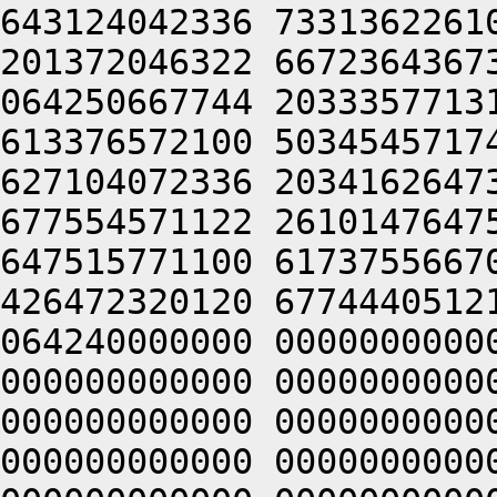
643124042336 7331362261
201372046322 6672364367
064250667744 2033357713
613376572100 5034545717
627104072336 2034162647
677554571122 2610147647
647515771100 6173755667
426472320120 6774440512
064240000000 0000000000
000000000000 0000000000
000000000000 0000000000
000000000000 0000000000