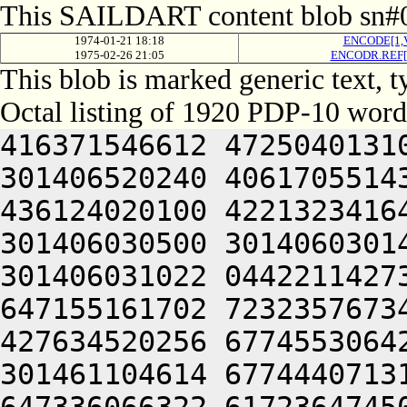
This SAILDART content blob sn#0
1974-01-21 18:18
ENCODE[1,
1975-02-26 21:05
ENCODR.REF[
This blob is marked generic text,
Octal listing of 1920 PDP-10 word
416371546612 472504013100 201012640630 446104030140 301406520240 406170551432 052064051212 415004050202 436124020100 422132341644 446412444636 470321241540 301406030500 301406030142 064250330140 301406220140 301406031022 044221142734 617374462744 202476062706 647155161702 723235767346 203155771100 443035662132 427634520256 677455306424 415406030140 325006030140 301461104614 677444071312 607475767346 203374620346 647336066322 617236474500 607354420312 617375667732 745304060734 621014262706 607536362500 677144072320 625016260740 647115474432 052066030140 301604030140 301406404500 201004020100 046214571312 203036262500 717375562500 723636064706 607304062734 617374462744 203476062706 715341505206 301406030162 201406030140 324221146222 522511747100 426350347610 426444044634 432365606424 415406030142 331010547210 466261505206 131661505000 000000000000 000000000000 000000000000 000000000000 000000000000 000000000000 000000000000 000000000000 000000000000 000000000000 000000000000 000000000000 000000000000 000000000000 000000000000 000000000000 000000000000 000000000000 000000000000 000000000000 000000000000 000000000000 000000000000 000000000000 000000000000 000000000000 000000000000 000000000000 000000000000 000000000000 000000000000 000000000000 000000000000 000000000000 000000000000 000000000000 000000000000 000000000000 000000000000 000000000000 000000000000 000000000000 000000000000 000000000000 000000000000 000000000000 000000000000 000000000000 000000000000 000000000000 000000000000 000000000000 000000000000 000000000000 000000000000 000000000000 000000000000 000000000000 000000000000 000000000000 000000000000 000000000000 000000000000 060221104612 673075762312 711012370312 617234664706 607515167734 715014667744 202214167310 266137162500 537376265432 050221505022 523215171500 633235462500 677536466322 673136320346 677334520100 677144020350 643124020344 627436564744 627334567350 715004073712 201015060754 625004063336 710321262734 617374462744 715004060734 621016464312 647444064734 723136263302 617136320314 677444071736 667124067714 203515062500 443035662132 427634520340 713375262706 721016767744 655341505032 050232570100 203515166330 203355773500 737124064302 733124061312 627344072746 647354720240 677514567350 647375562750 627456320302 715015772744 203174567312 713035406424 703536270336 717124020344 627475766354 647354720100 623136664706 627465620100 202155771100 203235661744 627036362710 201016262746 677316572322 677345420100 203235570344 677554562032 053315167312 607455172362 261004060734 621004061312 723514571100 203476460704 647315172362 261015172100 607416062702 713464062312 717236260704 663124072336 203476764750 617204072336 064255770350 647074166100 627354367710 627456320336 671015560734 745015763100 677536220104 653375167350 715045606424 064241152356 675014762734 627454166100 723636062746 203374620312 673075762312 713464060744 625014173302 647314161330 625324021356 643375462500 737376262104 203035662032 053235661744 627334567350 607304227100 201012764336 663124020356 677454420312 673075762312 713464064302 733124060746 200321266702 673624072344 607075371500 607464061322 723464067714 200321206424 677536470352 721016262746 677316572322 677344060734 621016071336 733234462500 607344067100 613236420306 677114562100 677536470352 721015763100 203515062500 203415771722 723235767032 053374620100 723214520312 673075762312 711344044734 617454566712 673514166100 627354367710 627456320320 607554520350 737364067752 723416572100 723454161726 715304024340 663536320302 064257262744 675016262714 627454567306 625015560744 655016367732 627515166712 715225620100 523214574500 703455773322 623124072356 675015772750 703536420100 717234767302 663464020322 670321270752 607116260750 727454520100 737215161720 201014171312 201014566312 617516267734 647074166330 745004062312 617374462710 201016467500 623455173312 203035620312 743514571334 607301505352 701334467756 671014367752 673514571134 201004043336 711004072734 647115171312 617515167734 607304020302 703415464706 607515167734 715004071736 667124020336 631004072320 627474506424 647354371312 667135672302 661004062734 617374462744 715004066712 713135474500 203214173312 201015767312 201016471302 617264060734 621014471322 733124072320 625014367752 673514571032 053115171312 617515474534 202376220312 663474526100 605015772750 717234462500 623236262706 723235767100 717135671722 673164071756 647514364100 617214167316 627464072320 625014367752 673504062322 713134372322 677341505336 631016464312 203075772734 723136227032 050321206424 064240000000 000000000000 000000000000 000000000000 000000000000 000000000000 00000000