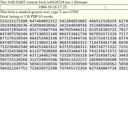
This SAILDART content blob sn#826524 has 1 filename:
1986-10-16 17:25
This blob is marked generic text, type T, neo UTF8
Octal listing of 156 PDP-10 words:
523215171500 647464052312 541304053602 446512320254 6274
201426620236 416504030562 341544030556 351446506424 2512
462472056432 052715667744 667035466312 633516365722 7017
647407556346 657236031140 064253461736 667054171320 7217
677276330544 064253463336 677515464734 625733472336 6574
647407556346 657236031146 064253463322 713476461736 6630
713236462540 064253463322 637155166312 366716771322 7231
647354536670 613377030560 064253464710 743235671572 5632
563075060734 637134462740 723207556310 647334567142 3443
502725120266 312724055546 565013332272 202666556500 5555
565013330554 565013330556 565013330560 565013330562 5650
564321247752 723416572100 737455172350 627344067734 2021