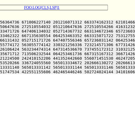
FOO.LOG[CLS,LSP]1
56364736 671006227140 201216071312 663374162312 62101466
50647636 272510554032 051210647636 272510554266 41631232
33471726 647406134032 052714367732 663134672346 65723603
33462322 667135630554 064253463352 663315071722 75312755
66131432 052715171726 647407556346 657236031142 06425346
55774172 563055774142 330321256336 723214571306 67731426
26106424 563234474314 647314536670 737455172312 31032125
35671712 713506232544 064253461736 667315167312 36671426
21224500 242410152206 441352442660 556071451530 46247205
53520266 336724055560 565013334672 202666130272 20266613
13331140 565013331142 565013331144 565013331146 56501333
51747534 422551155606 462465446246 502724024144 34101606