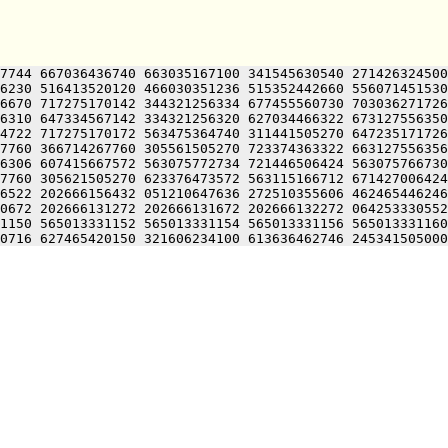
7744 667036436740 663035167100 341545630540 271426324500
6230 516413520120 466030351236 515352442660 556071451530
6670 717275170142 344321256334 677455560730 703036271726
6310 647334567142 334321256320 627034466322 673127556350
4722 717275170172 563475364740 311441505270 647235171726
7760 366714267760 305561505270 723374363322 663127556356
6306 607415667572 563075772734 721446506424 563075766730
7760 305621505270 623376473572 563115166712 671427006424
6522 202666156432 051210647636 272510355606 462465446246
0672 202666131272 202666131672 202666132272 064253330552
1150 565013331152 565013331154 565013331156 565013331160
0716 627465420150 321606234100 613636462746 245341505000