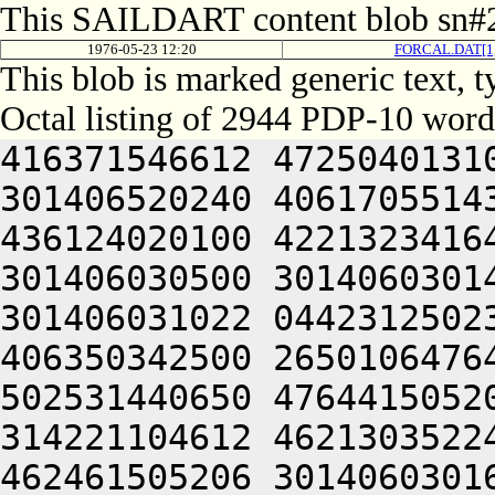
This SAILDART content blob sn#2
1976-05-23 12:20
FORCAL.DAT[1
This blob is marked generic text,
Octal listing of 2944 PDP-10 word
416371546612 472504013100 201012640630 446104030140 301406520240 406170551432 052064051212 415004050202 436124020100 422132341644 446412444636 470321241540 301406030500 301406030142 064250330140 301406220140 301406031022 044231250230 202151751206 425010240630 406350342500 265010647644 202072551254 202330147222 502531440650 476441505206 301406030154 201406030140 314221104612 462130352244 446070146100 422132440622 462461505206 301406030160 201406030140 320230340630 446052240650 446371620232 406512244660 351010352644 512131652100 522231542500 406350420210 406510535100 305507230156 201006231232 406626733032 052066030140 305424030140 301406504606 406311141244 406511147634 202110152202 202151751100 452411420214 476450342500 536451151650 201324041652 512544046602 472232052630 406511751032 052066030140 311504042634 422331306424 414547306424 000000000000 000000000000 000000000000 000000000000 000000000000 000000000000 000000000000 000000000000 000000000000 000000000000 000000000000 000000000000 000000000000 000000000000 000000000000 000000000000 000000000000 000000000000 000000000000 000000000000 000000000000 000000000000 000000000000 000000000000 000000000000 000000000000 000000000000 000000000000 000000000000 000000000000 000000000000 000000000000 000000000000 000000000000 000000000000 000000000000 000000000000 000000000000 000000000000 000000000000 000000000000 000000000000 000000000000 000000000000 000000000000 000000000000 000000000000 000000000000 000000000000 000000000000 000000000000 000000000000 000000000000 000000000000 000000000000 000000000000 000000000000 000000000000 000000000000 000000000000 000000000000 000000000000 000000000000 060221145240 461010647644 416124041202 462031641612 201324043236 511010352644 531011540634 446412546202 522372206424 064241505252 516130652630 202231643236 512330152222 476341505032 052315760710 203454167316 625341505032 052115171312 617515167734 044234667744 617124024330 611221104650 677456172712 201005064734 267314271522 064241505100 201013004422 045004031540 044221120100 201566206424 201004054422 044224020146 300221104500 201006731032 051004020264 044221120100 325401104422 201004030544 300321206424 064250367734 717516272706 723235767100 423136460722 663461505032 052515062500 633376261712 203474567346 647354720100 627314566712 673504064746 203024071722 673175462500 607316566722 673535520100 703234561712 261014364302 713034372312 713237262710 064254274500 633376571100 717436560744 625014262702 667464061702 673514566312 733136262710 203156267732 203024061712 673516260730 203216561100 717235570330 745016372740 703376272312 620321260750 203515062722 711015772750 627444020312 673105620100 407315420100 633376261712 715014167310 203515771342 727136320100 607454520346 727416067744 723134420304 745004061312 607321505304 627354464734 635344020250 627356364730 625014167310 203075766740 713136371722 733124071750 713035167346 203036262500 663136371500 723214167100 311124067714 203054567310 647354706424 717516260722 671004060750 203515062500 637034762746 271004020250 677456364736 673035420346 723454164734 203236320330 627476320100 723214167100 305524520336 631014262734 623235663432 053476471302 647345606424 064241142722 637216420340 607236271500 677144071712 667234367734 623534372336 711016372344 607235620316 607174571500 203036262500 667376567350 627104067734 203515062432 053475162312 715015763100 723214571712 203054560732 715004067312 607444072320 625014272722 663504064734 203135662346 271004052320 627474520332 607514364312 621016060722 713464067714 064254760716 627464064302 733124063702 637124063302 617515771346 203374620302 613376572100 305446027100 202035466100 637034762500 663134162346 203036262500 613455772716 643504067752 720321272336 203024072312 713335167302 661014267702 713104073720 627454520350 643137120100 607454520340 607236262710 203035662100 703376762744 203476570340 663624066312 607116320302 713121505306 677335567734 627105620100 523214520316 607174571500 607454520340 677574571312 621016764750 641014120126 265006227152 203554461500 717536070330 745344020250 627344073722 713136306424 607454520344 627436564744 627105520126 201445632500 733114326100 265006227152 203554461530 203035662100 723214520160 203475163734 607304066312 607116327032 050321204650 643124063336 713074520304 607314167306 625004064302 715014262712 671014462746 647175662710 203515720350 643036420100 667037064732 727324071750 713035167346 064256764730 661014262500 607055772750 201426230140 201015564706 713375167306 643136320340 627444064734 617205620100 523216571500 737236464100 605014760716 625014660706 723376220336 630321230544 30101646