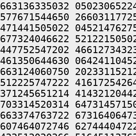
663136335032 0502306522
577671544650 2660311772
471441505022 0452147627
677324046622 5212215050
447752547202 4661273432
461350644630 0642411045
663124060750 2023311521
512225747222 4161725426
371245651214 4143212044
703314520314 6473145715
663374763722 6731640647
607464072746 6274440472