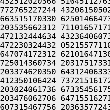
432512020366 5164511276
772765227244 4320615050
663515170330 6250146647
203535662312 7110165717
472132444634 4323640607
472230324432 0521557711
647074172312 6210164713
725014360734 2031751733
203374620350 6431240633
412350106424 7372151617
203024061736 6733545617
203476062706 6471551627
607315467756 2036357724