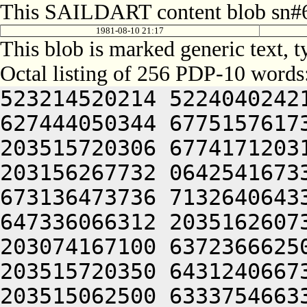
This SAILDART content blob sn#6
1981-08-10 21:17
This blob is marked generic text, 
Octal listing of 256 PDP-10 words
523214520214 5224040242
627444050344 6775157617
203515720306 6774171203
203156267732 0642541673
673136473736 7132640643
647336066312 2035162607
203074167100 6372366625
203515720350 6431240667
203515062500 6333754663