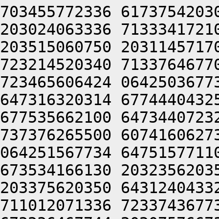
703455772336 6173754203
203024063336 7133341721
203515060750 2031145717
723214520340 7133764677
723465606424 0642503677
647316320314 6774440432
677535662100 6473440723
737376265500 6074160627
064251567734 6475157711
673534166130 2032356203
203375620350 6431240433
711012071336 7233743677