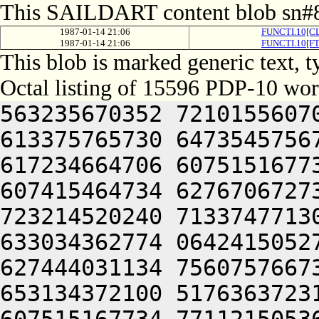
This SAILDART content blob sn#8
1987-01-14 21:06
FUNCTI.10[CL
1987-01-14 21:06
FUNCTI.10[FT
This blob is marked generic text, 
Octal listing of 15596 PDP-10 wor
563235670352 721015560706 713376306424 563114563270 613375765730 647354575670 416311751670 201012370312 617234664706 607515167734 770321256310 627153461720 607415464734 627670672734 617515167734 715015167100 723214520240 713374771302 667334571100 447356462744 633034362774 064241505270 613134764734 417214170350 627444031134 756075766732 677344046322 717404047704 653134372100 517636372312 665012370312 617234664706 607515167734 771121505366 433535661750 647375671500 647344072320 625012071336 637454166732 627444044734 723136263302 617137675614 727354372322 677356320322 671016464312 202416267716 713035566712 711011167350 627454660706 627741505032 052075767350 713234272750 677456320350 675016464322 715014467706 727334567350 203235661730 727114520210 607355162730 202165620204 677056267756 261011464734 623024043534 064250462632 647075064712 661313461344 627035320244 647075060744 621012027100 437034271322 627305420226 627355662750 641011360720 671304051736 673634120212 271011362712 673125406424 437454563736 711011364706 753035462746 261011460744 713633461344 627035320232 607475167350 627445420210 607555162100 405344046736 677345420232 607455320246 723134664726 261014167310 064250460734 647135420230 271012762722 673454561134 064241505206 677335562734 723464060734 621016372716 637136372322 677356320336 671016464322 715014467706 727334567350 203036262500 627354367752 713034762710 270321241720 607354762746 203575166330 203054520322 673075771340 677454172312 621015773312 711016464312 203354574350 203474573312 713035420332 677356464346 270321252320 647464072312 743504073722 663304061312 203334162312 203036660722 663034266312 203515720350 643124054146 451426320206 677335564750 723134520314 677444072320 624321241736 667335767100 463236370100 517514167310 607454471500 627154667744 721341505032 052714567310 523236466312 503034762432 050321256304 627175167246 627076464736 673671167350 713374472706 723235767374 064241505250 643236320306 643036072312 711014462746 617455161312 715014560706 641015763100 723214520314 727354372322 677356320340 713376664710 627104061362 203515062500 562071447646 560321250344 677176260732 667136220222 673514571314 607074527100 201004052320 625012071336 637454166732 627444044734 723136263302 617124061736 667416264746 627464072320 625016362750 203374620032 053156567306 723235767346 203515060750 203036262500 717534663322 617234567350 203155771100 737455172322 673164066736 717504067704 653134372132 677455162734 723134406424 703455763744 607336327100 200321206424 523214520310 627474371322 703515167734 203374620312 607075020314 727354372322 677344064734 617316562312 715015172346 203416571340 677474526100 647516320346 747356460760 261016464312 064256362732 607356464706 715015763100 647516320302 713176566712 673516320302 673104071312 723536267312 621016660730 727136326100 607354420336 633514567100 607344062760 607336066312 064254167310 203076267746 715336262714 627454567306 627464072336 203454566302 723134420314 727354372322 677356327100 202515064746 203075060740 723136220322 715016262714 627454567306 624321266702 723136264702 661016464302 721016262742 727236262746 203035620352 673114571346 723035662322 673164067714 203515062500 613036364706 203075767306 627416471500 677144072320 625001505206 677335567734 202315171740 202374265312 617504051762 717514566534 201012464312 203156567306 723235767346 203036262500 607456260734 637134420322 671014166340 643034262750 647064006424 677454462744 203155771100 617375673312 673234567350 203454563312 713135661712 271004006424 064252464312 202416267716 713035566712 711011167350 627454660706 625015171500 623236372322 673076420314 713375520350 643124046712 723025547704 653134372100 503455772336 617375427032 052515062500 467136460532 477055262706 721012071336 723374367730 203236320340 713376664710 627104071736 203515060750 203477171750 627336320310 627475163734 627456320306 607341505312 743414571322 667135672100 737236464100 677515062744 203374265312 617505567744 647135672312 621016060744 607115163732 715304063336 711014574302 667415462530 203536364734 635001505310 647154662744 627356420344 727314571500 677144064734 643136264750 607354362534 201004006424 064253473314 647315406424 563135662246 627076464736 671137344734 723455762352 617515167734 770321206424 064253461312 637235661736 667674162310 267334572320 677117656314 723636062766 437135662744 647064063352 673076464736 673741505032 052715460704 627304050352 713415771712 350321206424 523214520316 627354571322 615014672734 617515167734 203673461314 203034462132 667136464336 623744060710 623464060500 667136464336 621016467500 605014762734 627455161432 05315656