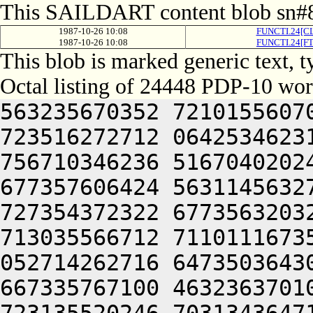
This SAILDART content blob sn#8
1987-10-26 10:08
FUNCTI.24[CL
1987-10-26 10:08
FUNCTI.24[FT
This blob is marked generic text, 
Octal listing of 24448 PDP-10 wor
563235670352 721015560706 713376306424 563116260714 723516272712 064253462312 632714267736 657315167312 756710346236 516704020246 703134364714 647074172322 677357606424 563114563270 617214170330 647354575614 727354372322 677356320322 671016464312 202416267716 713035566712 711011167350 627454660706 627741505032 052714262716 647350364302 703514571100 311357341736 667335767100 463236370100 477055262706 721012374746 723135520246 703134364714 647074172322 677357622432 053670672734 617515167734 715015167100 723214520240 713374771302 667334571100 447356462744 633034362774 756156567306 723235767346 203235620350 643124050344 677176260732 667136220222 673514571314 607074577032 050321252320 647464062336 617535562734 721016760746 203576264750 723135620304 745010460734 647135420216 271010267704 713376726100 463235662302 202165620210 626335161720 647135426270 613454560726 064252264706 643036262100 501344043702 613455162730 261012367734 747024042534 202274562734 625304043744 627175771100 457234375302 663136326100 607354420210 607555162100 405344046736 677345606424 064250367734 723455161352 723376271500 723364072320 647464062336 617535562734 721015167306 663534462500 503036471322 617264042352 717476562130 202274567334 627515020226 607215626270 613454560726 064251264732 202274566740 631304046302 713457120232 607475167350 627445420232 607455320246 723134664726 260321242302 673234566100 461344053712 647356262704 261014167310 202255767100 461012764322 723125606424 064253462734 622515172330 626414163712 064241505270 613134764734 517134372322 677357344734 723455762352 617515167734 770321206424 523215171500 617214170350 627444062312 717076264704 627464072320 625014672734 617515167734 715016071336 733234462710 203057120350 643124056206 462372356032 052416267716 713035566712 711011167350 627454660706 625344020100 202515062500 503455763744 607335562744 202235672312 713154161712 203075766740 713236362746 203515062500 717136420336 631001505314 727354372322 677356320302 673104066702 617455771500 723214172100 607454520346 727154664706 647135672100 633376220356 713236464734 635015567746 721015761324 627076426736 713234567350 627101505340 713374771302 667465620100 064241505250 643124062312 717076264740 723235767100 677144062702 617204063352 673076464736 671015167306 663534462746 203236471500 703536270336 717125420322 723464071762 673514174130 203515062432 053474566702 673515161746 203374620322 723464060744 637535562734 723464060734 621016262750 727455662710 203554166352 627465420302 673104067714 723135620302 671014574302 667415462432 053035662100 617455771746 267454563312 713135661712 715016467500 713135460750 627104063352 673076464736 673465620100 523215171500 617214170350 627444064746 203454563312 713135661712 064255560750 627455160730 203515060750 203454570752 647454571500 607344072734 623136271750 607354464734 635015763100 723214520304 607475161500 617375661712 703516320336 631016464312 200321241736 667335767100 463236370100 477055262706 721012374746 723135527100 202515062500 633535661750 647375671500 607454520302 713454167316 627104064734 203035470320 607054572322 615001505336 713114571100 633376220306 677356662734 647135672100 713134662744 627354362534 201001505032 052236420322 715016571712 633535420350 675014360750 627175771322 753124072320 625014672734 617515167734 715014167310 203334161744 677464060706 617376262322 673164072336 203515062722 710321271336 663124064734 203515064746 203476460734 623036262164 064241505270 533475364740 201456061502 064253461312 637235666322 717501505270 647514566766 563056566330 770321275650 677375471500 727474562100 633376220346 647336066312 203374265312 617505567744 647135672312 621016071336 637454166732 647354777032 050321252320 627474520350 677375471500 607315467756 203155771100 623134664734 647354720334 627564061730 607476362746 261015562750 643374471530 203035662100 637135662744 647064006424 633535661750 647375671530 203035662100 633376220332 607275167316 203235671750 607354362746 271004020246 677334520350 677375471500 727474562100 737236464322 671016464312 203055762362 064255763100 667136464336 623464060744 625014166346 675015464746 723134420320 627454527100 201012367732 625015763100 723214520332 607076267746 203315171750 627104064312 713124064302 733124006424 605014367744 713136370336 673115167316 203156567306 723235767100 723214172100 703136263336 713336320350 643124071702 667124072302 717264060750 203024066336 737136220330 627554566100 677141505302 613476471302 617515167734 271001505032 053673461314 203074166330 267354574350 267334572320 677117656320 633235456304 713134165432 053673461314 203075060734 637125561730 60747637