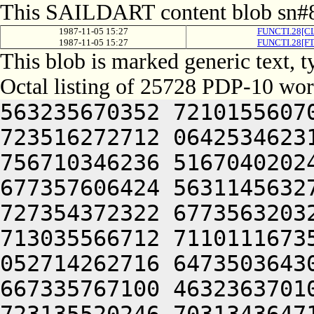
This SAILDART content blob sn#8
1987-11-05 15:27
FUNCTI.28[CL
1987-11-05 15:27
FUNCTI.28[FT
This blob is marked generic text, 
Octal listing of 25728 PDP-10 wor
563235670352 721015560706 713376306424 563116260714 723516272712 064253462312 632714267736 657315167312 756710346236 516704020246 703134364714 647074172322 677357606424 563114563270 617214170330 647354575614 727354372322 677356320322 671016464312 202416267716 713035566712 711011167350 627454660706 627741505032 052714262716 647350364302 703514571100 311357341736 667335767100 463236370100 477055262706 721012374746 723135520246 703134364714 647074172322 677357622432 053670672734 617515167734 715015167100 723214520240 713374771302 667334571100 447356462744 633034362774 756156567306 723235767346 203235620350 643124050344 677176260732 667136220222 673514571314 607074577032 050321252320 647464062336 617535562734 721016760746 203576264750 723135620304 745010460734 647135420216 271010267704 713376726100 463235662302 202165620210 626335161720 647135426270 613454560726 064252264706 643036262100 501344043702 613455162730 261012367734 747024042534 202274562734 625304043744 627175771100 457234375302 663136326100 607354420210 607555162100 405344046736 677345606424 064250367734 723455161352 723376271500 723364072320 647464062336 617535562734 721015167306 663534462500 503036471322 617264042352 717476562130 202274567334 627515020226 607215626270 613454560726 064251264732 202274566740 631304046302 713457120232 607475167350 627445420232 607455320246 723134664726 260321242302 673234566100 461344053712 647356262704 261014167310 202255767100 461012764322 723125606424 064253462734 622515172330 626414163712 064241505270 613134764734 517134372322 677357344734 723455762352 617515167734 770321206424 523215171500 617214170350 627444062312 717076264704 627464072320 625014672734 617515167734 715304066702 617455771530 203476062706 647035420314 677455571530 203035662032 053174567312 713234320314 727354372322 677356320340 713376664710 627104061362 203515062500 562071447646 561012071336 637454166732 627444044734 723136263302 617125620100 523214506424 503455763744 607335562744 202235672312 713154161712 203075766740 713236362746 203515062500 633535661750 647375671500 607354420332 607076267746 203515060750 203036262432 053476563314 647075162734 721014667744 203576264750 647354720332 677476420336 613254561750 267376264712 673514562100 703455763744 607336327032 050321252320 625014462746 617455170350 647375620336 631014560706 641014672734 617515167734 261015560706 713365420346 703134364702 661014667744 665301505302 673104063712 673136264706 203156567306 723235767100 647354366352 623136320322 723464070352 713415771712 261015172346 203477167350 607605420350 643121505346 627334167350 647076320336 631015172346 203036263752 667135672346 203035662100 713136472744 673134420354 607316562746 261014167310 203374672312 671014167100 627614166740 663121505302 673104061744 677476326744 627154571312 673074571500 723364071312 663036462710 203156567306 723235767346 270321206424 523214520346 747356460760 203114571706 713236072322 677344063336 711014120314 727354372322 677345420332 607076267530 203376220346 703134364702 661014667744 664321262312 717076264704 627464064750 715016060744 607334572312 713465620220 627454520322 715014167100 627614166740 663124067714 203515062500 633376266702 721014667744 064256464312 203477167350 607604062312 717076264740 723235767100 677144060500 633535661750 647375635032 050321256330 607054566100 517635672302 741641505032 052710462714 727344075614 771017375670 647504074270 277744075670 647504074670 277744075670 677416477100 756715172100 752705777100 563274574500 756715172100 656705777374 064241505270 673375167310 627356420250 643236320310 627474371322 703515167734 203235662322 617036462746 203515060750 203515062500 633535661750 647375620366 563054620214 771015060746 203516767500 713136172722 713134406424 703036260732 627514571346 261017356322 721017056136 771014167310 203673464750 203637627100 202235620302 623115172322 677345420350 643136262500 647464060734 203376072322 677354166032 053414171302 667136462744 203673464750 203653427774 203035662100 605015362762 737376262100 703036260732 627514571100 756715172100 657745606424 064252464312 203174567312 713234320314 727354372322 677356320310 627474371322 613134420322 671016464322 715014364302 703514571100 607454520302 663304071750 607354460744 620321263712 673136264706 203156567306 723235767346 271004052320 627624060730 661016571712 203476460734 623036262100 667136464336 621014367732 613235660750 647375627032 050321252320 625014462746 617455170350 647375620336 631014120316 627354571322 615014672734 617515167734 203235661730 727114571500 623136361744 647416464736 673464067714 203515062432 053334572320 677116320350 64303642