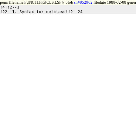
perm filename FUNCTI.FIG[CLS,LSP]7 blob
sn#852962
filedate 1988-02-08 gener
!4!!2--1
