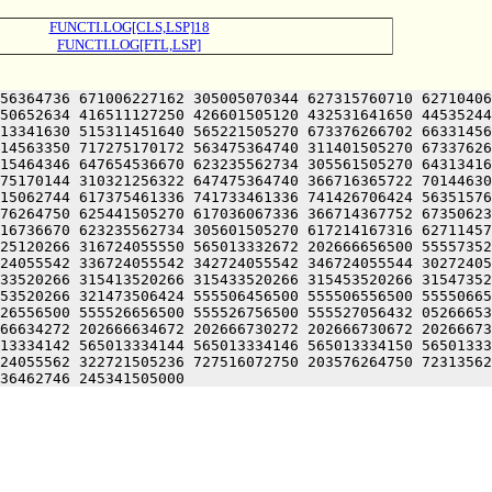
FUNCTI.LOG[CLS,LSP]18
FUNCTI.LOG[FTL,LSP]
56364736 671006227162 305005070344 627315760710 62710406
50652634 416511127250 426601505120 432531641650 44535244
13341630 515311451640 565221505270 673376266702 66331456
14563350 717275170172 563475364740 311401505270 67337626
15464346 647654536670 623235562734 305561505270 64313416
75170144 310321256322 647475364740 366716365722 70144630
15062744 617375461336 741733461336 741426706424 56351576
76264750 625441505270 617036067336 366714367752 67350623
16736670 623235562734 305601505270 617214167316 62711457
25120266 316724055550 565013332672 202666656500 55557352
24055542 336724055542 342724055542 346724055544 30272405
33520266 315413520266 315433520266 315453520266 31547352
53520266 321473506424 555506456500 555506556500 55550665
26556500 555526656500 555526756500 555527056432 05266653
66634272 202666634672 202666730272 202666730672 20266673
13334142 565013334144 565013334146 565013334150 56501333
24055562 322721505236 727516072750 203576264750 72313562
36462746 245341505000