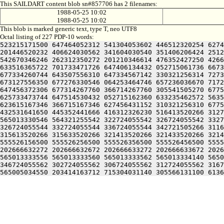
This SAILDART content blob sn#857706 has 2 filenames:
1988-05-25 10:02
1988-05-25 10:02
This blob is marked generic text, type T, neo UTF8
Octal listing of 227 PDP-10 words:
523215171500 647464052312 541304053602 446512320254 6274
201446520232 406624030562 341604030540 351406206424 2512
542670346246 262312350272 201210346614 476352427250 4266
633516365722 701733471726 647406134432 052715061736 6673
677334260744 643507556310 647334567142 330321256314 7273
673127556350 677276330546 064253464746 657236036670 7172
647456372306 677314267760 366714267760 305541505270 6775
625733473744 647514530432 052715162360 633235462572 5635
623615167346 366715167346 627456431152 310321256310 6775
432531641650 445352441666 416312326230 516413520266 3127
565013330546 564321255542 322724055542 326724055542 3327
326724055544 332724055544 336724055544 342721505266 3116
315613520266 315633520266 321413520266 321433520266 3214
555526156500 555526256500 555526356500 555526456500 5555
202666632272 202666632672 202666633272 202666633672 2026
565013333556 565013333560 565013333562 565013334140 5650
346724055562 302724055562 306724055562 312724055562 3167
565005034550 203414163712 715304031140 305566131100 6136