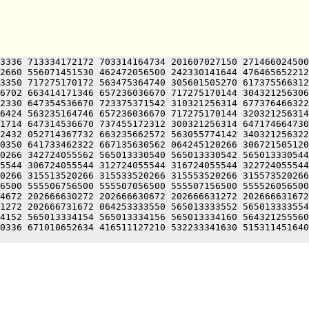
3336 713334172172 703314164734 201607027150 271466024500
2660 556071451530 462472056500 242330141644 476465652212
3350 717275170172 563475364740 305601505270 617375566312
6702 663414171346 657236036670 717275170144 304321256306
2330 647354536670 723375371542 310321256314 677376466322
6424 563235164746 657236036670 717275170144 320321256314
1714 647314536670 737455172312 300321256314 647174664730
2432 052714367732 663235662572 563055774142 340321256322
0350 641733462322 667135630562 064245120266 306721505120
0266 342724055562 565013330540 565013330542 565013330544
5544 306724055544 312724055544 316724055544 322724055544
0266 315513520266 315533520266 315553520266 315573520266
6500 555506756500 555507056500 555507156500 555526056500
4672 202666630272 202666630672 202666631272 202666631672
1272 202666731672 064253333550 565013333552 565013333554
4152 565013334154 565013334156 565013334160 564321255560
0336 671010652634 416511127210 532233341630 515311451640