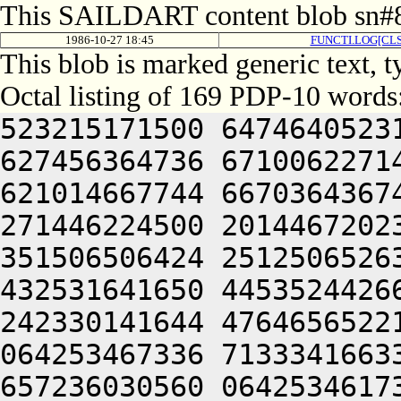
This SAILDART content blob sn#8
1986-10-27 18:45
FUNCTI.LOG[CLS
This blob is marked generic text, 
Octal listing of 169 PDP-10 words
523215171500 6474640523
627456364736 6710062271
621014667744 6670364367
271446224500 2014467202
351506506424 2512506526
432531641650 4453524426
242330141644 4764656522
064253467336 7133341663
657236030560 0642534617