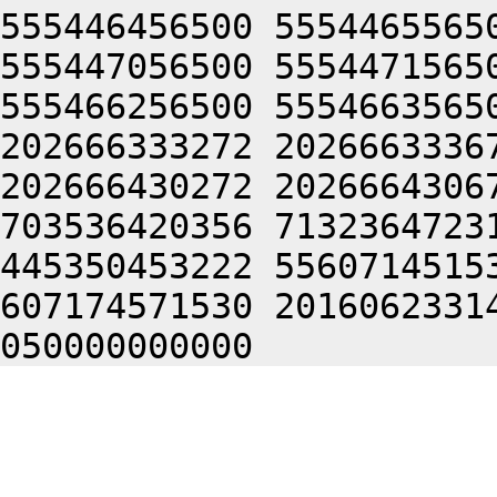
555446456500 5554465565
555447056500 5554471565
555466256500 5554663565
202666333272 2026663336
202666430272 2026664306
703536420356 7132364723
445350453222 5560714515
607174571530 2016062331
050000000000