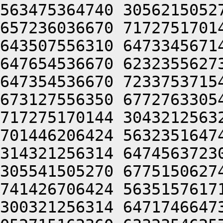
563475364740 3056215052
657236036670 7172751701
643507556310 6473345671
647654536670 6232355627
647354536670 7233753715
673127556350 6772763305
717275170144 3043212563
701446206424 5632351647
314321256314 6474563723
305541505270 6775150627
741426706424 5635157617
300321256314 6471746647