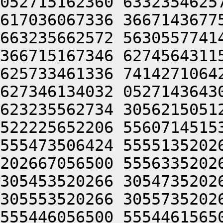
052715162360 6332354625
617036067336 3667143677
663235662572 5630557741
366715167346 6274564311
625733461336 7414271064
627346134032 0527143643
623235562734 3056215051
522225652206 5560714515
555473506424 5555135202
202667056500 5556335202
305453520266 3054735202
305553520266 3055735202
555446056500 5554461565