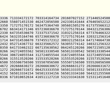
3336 713334172172 703314164734 201607027152 271446524500
2660 556071451530 462472056500 242330141644 476465652212
3350 717275170172 563475364740 305601505270 617375566312
6702 663414171346 657236036670 717275170144 304321256306
2330 647354536670 723375371542 310321256314 677376466322
6424 563235164746 657236036670 717275170144 320321256314
1714 647314536670 737455172312 300321256314 647174664730
2432 052714367732 663235662572 563055774142 340321256322
0350 641733462322 667135630562 064245120266 306721505120
0266 342724055562 565013330540 565013330542 565013330544
5544 306724055544 312724055544 316724055544 322724055544
0266 315513520266 315533520266 315553520266 315573520266
6500 555506756500 555507056500 555507156500 555526056500
4672 202666630272 202666630672 202666631272 202666631672
1272 202666731672 064253333550 565013333552 565013333554
4152 565013334154 565013334156 565013334160 564321255560
0336 671010652634 416511127210 532233341630 515311451640