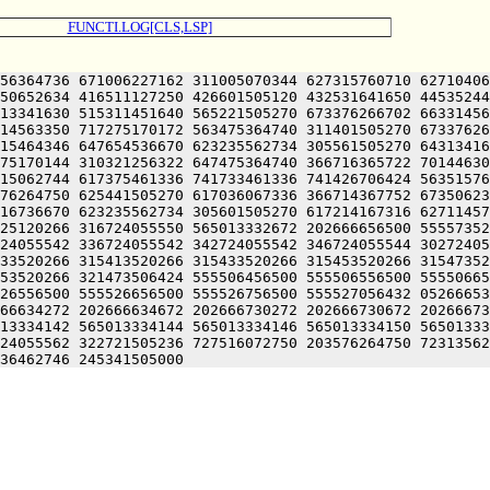
FUNCTI.LOG[CLS,LSP]
56364736 671006227162 311005070344 627315760710 62710406
50652634 416511127250 426601505120 432531641650 44535244
13341630 515311451640 565221505270 673376266702 66331456
14563350 717275170172 563475364740 311401505270 67337626
15464346 647654536670 623235562734 305561505270 64313416
75170144 310321256322 647475364740 366716365722 70144630
15062744 617375461336 741733461336 741426706424 56351576
76264750 625441505270 617036067336 366714367752 67350623
16736670 623235562734 305601505270 617214167316 62711457
25120266 316724055550 565013332672 202666656500 55557352
24055542 336724055542 342724055542 346724055544 30272405
33520266 315413520266 315433520266 315453520266 31547352
53520266 321473506424 555506456500 555506556500 55550665
26556500 555526656500 555526756500 555527056432 05266653
66634272 202666634672 202666730272 202666730672 20266673
13334142 565013334144 565013334146 565013334150 56501333
24055562 322721505236 727516072750 203576264750 72313562
36462746 245341505000