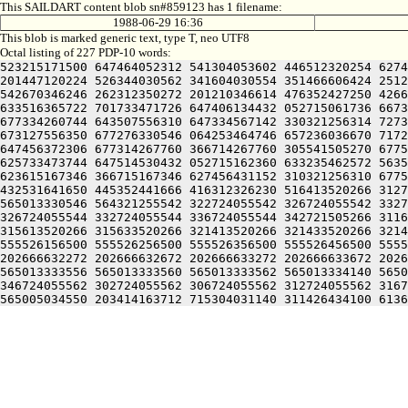
This SAILDART content blob sn#859123 has 1 filename:
1988-06-29 16:36
This blob is marked generic text, type T, neo UTF8
Octal listing of 227 PDP-10 words:
523215171500 647464052312 541304053602 446512320254 6274
201447120224 526344030562 341604030554 351466606424 2512
542670346246 262312350272 201210346614 476352427250 4266
633516365722 701733471726 647406134432 052715061736 6673
677334260744 643507556310 647334567142 330321256314 7273
673127556350 677276330546 064253464746 657236036670 7172
647456372306 677314267760 366714267760 305541505270 6775
625733473744 647514530432 052715162360 633235462572 5635
623615167346 366715167346 627456431152 310321256310 6775
432531641650 445352441666 416312326230 516413520266 3127
565013330546 564321255542 322724055542 326724055542 3327
326724055544 332724055544 336724055544 342721505266 3116
315613520266 315633520266 321413520266 321433520266 3214
555526156500 555526256500 555526356500 555526456500 5555
202666632272 202666632672 202666633272 202666633672 2026
565013333556 565013333560 565013333562 565013334140 5650
346724055562 302724055562 306724055562 312724055562 3167
565005034550 203414163712 715304031140 311426434100 6136