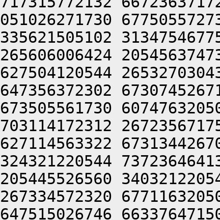
717315772132 6672363717
051026271730 6775055727
335621505102 3134754677
265606006424 2054563747
627504120544 2653270304
647356372302 6730745267
673505561730 6074763205
703114172312 2672356717
627114563322 6731344267
324321220544 7372364641
205445526560 3403212205
267334572320 6771163205
647515026746 6633764715