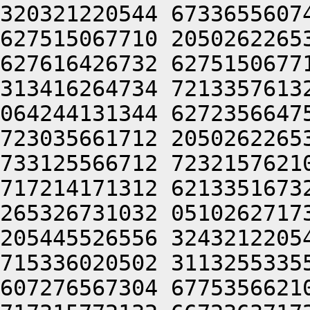
320321220544 6733655607
627515067710 2050262265
627616426732 6275150677
313416264734 7213357613
064244131344 6272356647
723035661712 2050262265
733125566712 7232157621
717214171312 6213351673
265326731032 0510262717
205445526556 3243212205
715336020502 3113255335
607276567304 6775356621