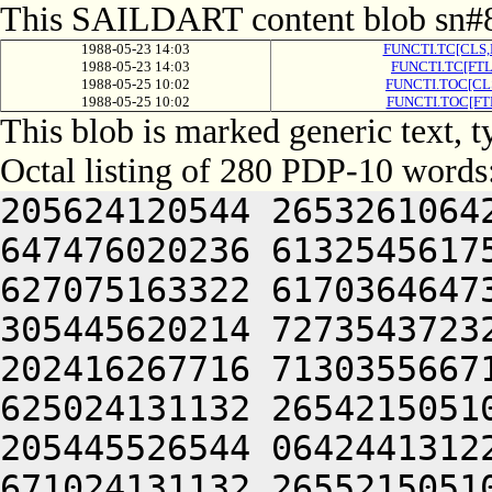
This SAILDART content blob sn#8
1988-05-23 14:03
FUNCTI.TC[CLS,
1988-05-23 14:03
FUNCTI.TC[FTL
1988-05-25 10:02
FUNCTI.TOC[CL
1988-05-25 10:02
FUNCTI.TOC[FT
This blob is marked generic text, 
Octal listing of 280 PDP-10 words
205624120544 2653261064
647476020236 6132545617
627075163322 6170364647
305445620214 7273543723
202416267716 7130355667
625024131132 2654215051
205445526544 0642441312
671024131132 2655215051