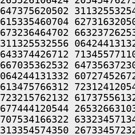
265526106424 2054547627
647375620502 3113255325
615335460704 6273163205
673236464702 6632372625
311325532556 0642441313
643374426712 7134557711
667035362532 6473563723
064244131332 6072745267
613475766312 7231241205
723215762132 6173755613
677444120544 2653266310
707534166322 6332345713
313354574350 2673345723