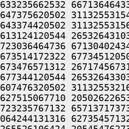
633235662532 6671364643
647375620502 3113255315
643374420502 3113255315
613124120544 2653264310
723036464736 6713040243
673514172322 6773451205
673476571312 2671745673
677344120544 2653264330
607476320502 3113255321
627515067710 2050262265
723235767132 6571371737
064244131316 6273545713