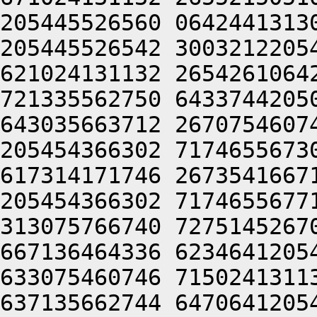
205445526560 0642441313
205445526542 3003212205
621024131132 2654261064
721335562750 6433744205
643035663712 2670754607
205454366302 7174655673
617314171746 2673541667
205454366302 7174655677
313075766740 7275145267
667136464336 6234641205
633075460746 7150241311
637135662744 6470641205