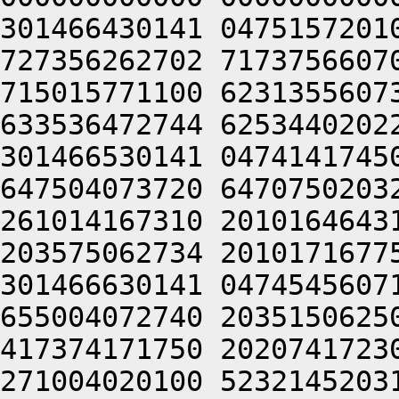
301466430141 0475157201
727356262702 7173756607
715015771100 6231355607
633536472744 6253440202
301466530141 0474141745
647504073720 6470750203
261014167310 2010164643
203575062734 2010171677
301466630141 0474545607
655004072740 2035150625
417374171750 2020741723
271004020100 5232145203