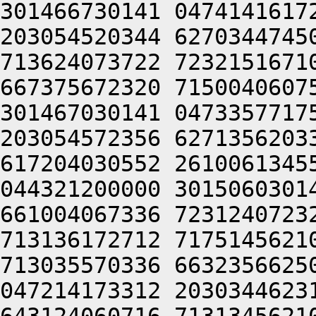
301466730141 0474141617
203054520344 6270344745
713624073722 7232151671
667375672320 7150040607
301467030141 0473357717
203054572356 6271356203
617204030552 2610061345
044321200000 3015060301
661004067336 7231240723
713136172712 7175145621
713035570336 6632356625
047214173312 2030344623