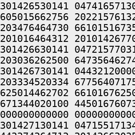
301426530141 0474165713
605015662756 2022157613
203476464730 6610151673
201016464312 2010142677
301426630141 0472157703
203036262500 6473564627
301426730141 0443212000
203334520334 6775640717
625014462702 6610167625
671344020100 4450167607
000000000000 0000000000
301427130141 0471551713