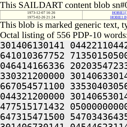
This SAILDART content blob sn#0
1973-12-07 16:26
HOBIE1[
1975-02-26 21:24
HOBIE1.B
This blob is marked generic text, 
Octal listing of 556 PDP-10 words
301406130141 0442211044
641010367752 7135015050
046414166336 2020354723
330321200000 3014063301
667054571100 3353040305
044321200000 3014065301
477515171432 0500000000
647315471500 5470343643