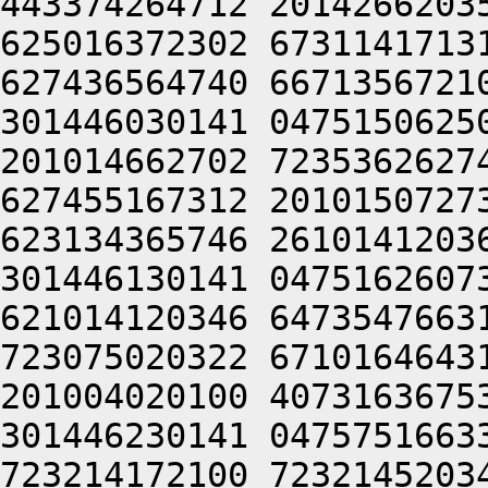
443374264712 2014266203
625016372302 6731141713
627436564740 6671356721
301446030141 0475150625
201014662702 7235362627
627455167312 2010150727
623134365746 2610141203
301446130141 0475162607
621014120346 6473547663
723075020322 6710164643
201004020100 4073163675
301446230141 0475751663
723214172100 7232145203