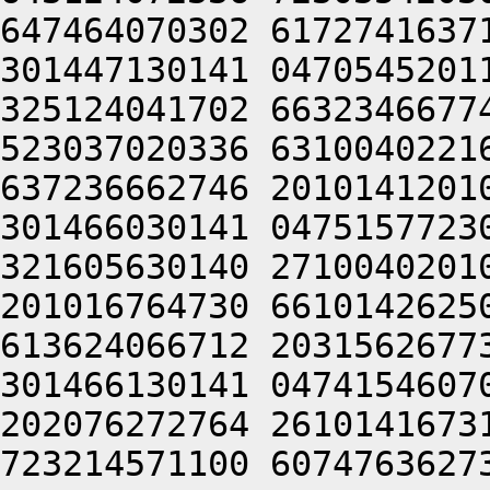
647464070302 6172741637
301447130141 0470545201
325124041702 6632346677
523037020336 6310040221
637236662746 2010141201
301466030141 0475157723
321605630140 2710040201
201016764730 6610142625
613624066712 2031562677
301466130141 0474154607
202076272764 2610141673
723214571100 6074763627