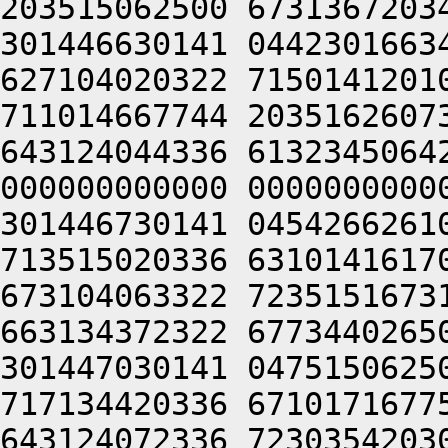
203515062500 6731367203
301446630141 0442301663
627104020322 7150141201
711014667744 2035162607
643124044336 6132345064
000000000000 0000000000
301446730141 0454266261
713515020336 6310141617
673104063322 7235151673
663134372322 6773440265
301447030141 0475150625
717134420336 6710171677
643124072336 7230354203