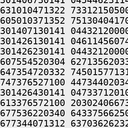
301406730141 0454462311
631010471322 7331215050
605010371352 7513040417
301407130141 0443212000
301426130141 0461145607
301426230141 0443212000
607554520304 6271356203
647354720332 7450157713
747376527100 4473440203
301426430141 0473371201
613376572100 2030240667
677536220340 6433756625
677344071312 6370362623