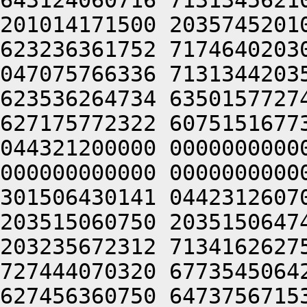
643124060716 7131345621
201014171500 2035745201
623236361752 7174640203
047075766336 7131344203
623536264734 6350157727
627175772322 6075151677
044321200000 0000000000
000000000000 0000000000
301506430141 0442312607
203515060750 2035150647
203235672312 7134162627
727444070320 6773545064
627456360750 6473756715