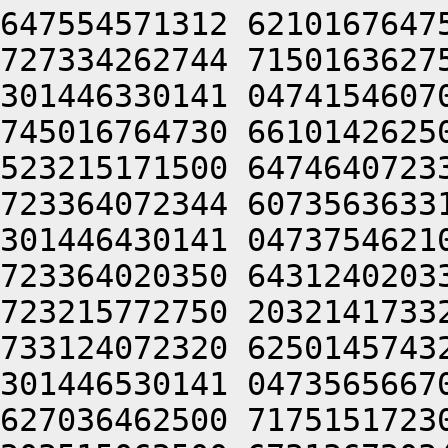
647554571312 6210167647
727334262744 7150163627
301446330141 0474154607
745016764730 6610142625
523215171500 6474640723
723364072344 6073563633
301446430141 0473754621
723364020350 6431240203
723215772750 2032141733
733124072320 6250145743
301446530141 0473565667
627036462500 7175151723