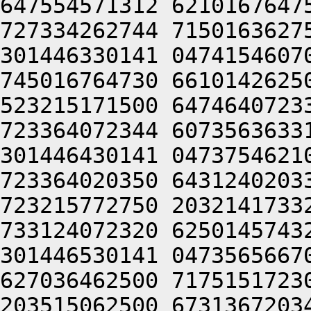
647554571312 6210167647
727334262744 7150163627
301446330141 0474154607
745016764730 6610142625
523215171500 6474640723
723364072344 6073563633
301446430141 0473754621
723364020350 6431240203
723215772750 2032141733
733124072320 6250145743
301446530141 0473565667
627036462500 7175151723
203515062500 6731367203