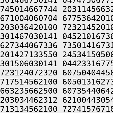
301466730141 0474750677
745014667744 2031145663
671004060704 6775364201
203036420100 7232145201
301467030141 0452101673
627344067336 7350141673
201427133550 2453415050
301506030141 0442331677
723124072320 6075040445
717514562100 6050131627
663235662500 6073544064
203034462312 6210044305
713134562100 7274157671