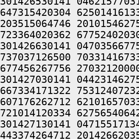
301426530141 0462157703
647315420304 6250141613
203515064746 2010154627
723364020362 6775240203
301426630141 0470356677
737037126500 7033141673
677456267756 2703212000
301427030141 0442314627
667334171322 7531240723
607176262712 6210165703
721014120334 6275654064
301427130141 0471551713
443374264712 2014266203