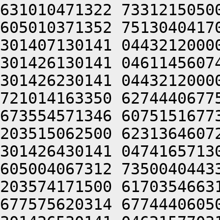
631010471322 7331215050
605010371352 7513040417
301407130141 0443212000
301426130141 0461145607
301426230141 0443212000
721014163350 6274440677
673554571346 6075151677
203515062500 6231364607
301426430141 0474165713
605004067312 7350040443
203574171500 6170354663
677575620314 6774440605