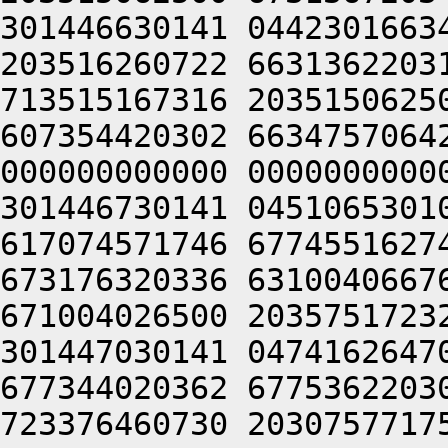
301446630141 0442301663
203516260722 6631362203
713515167316 2035150625
607354420302 6634757064
000000000000 0000000000
301446730141 0451065301
617074571746 6774551627
673176320336 6310040667
671004026500 2035751723
301447030141 0474162647
677344020362 6775362203
723376460730 2030757717