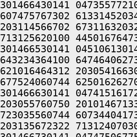
301466430141 0473557721
607475767302 6133145203
203114566702 6731163203
713125620100 4450167647
301466530141 0451061301
643234364100 6474640627
621016464312 2030541663
677524060744 6250162627
301466630141 0474151617
203055760750 2010146713
723035560744 6073440417
203135672322 7131240703