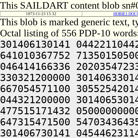
This SAILDART content blob sn#0
1973-11-23 15:32
HOBIE1.DOC[
This blob is marked generic text, 
Octal listing of 556 PDP-10 words
301406130141 0442211044
641010367752 7135015050
046414166336 2020354723
330321200000 3014063301
667054571100 3055254201
044321200000 3014065301
477515171432 0500000000
647315471500 5470343643
301406730141 0454462311