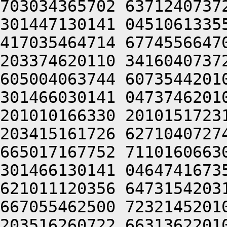
703034365702 6371240737
301447130141 0451061335
417035464714 6774556647
203374620110 3416040737
605004063744 6073544201
301466030141 0473746201
201010166330 2010151723
203415161726 6271040727
665017167752 7110160663
301466130141 0464741673
621011120356 6473154203
667055462500 7232145201
203516260722 6631362201