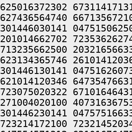
625016372302 6731141713
627436564740 6671356721
301446030141 0475150625
201014662702 7235362627
713235662500 2032165663
623134365746 2610141203
301446130141 0475162607
621014120346 6473547663
723075020322 6710164643
271004020100 4073163675
301446230141 0475751663
723214172100 7232145203