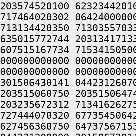
203574520100 6232344201
717464020302 0642400000
713134420350 7130355703
635015772744 2031341713
607515167734 7153415050
000000000000 0000000000
000000000000 0000000000
301506430141 0442312607
203515060750 2035150647
203235672312 7134162627
727444070320 6773545064
627456360750 6473756715