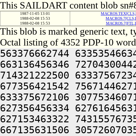
This SAILDART content blob sn#8
1987-11-05 13:01
MACROS.TEX[CLS,
1988-02-08 15:53
MACROS.7[CLS,
1988-02-08 15:53
MACROS.7[FTL,
This blob is marked generic text, 
Octal listing of 4352 PDP-10 word
563376662744 633535466344 727314520140 703501505270 663136456346 727043004422 227476561346 617455170350 714321222500 633375672346 064241505270 623134656214 677356421542 756714462714 563354574350 756714664760 633375672106 307753460714 723136260746 717234767332 627356456334 627616456314 677356421542 770321256310 627153463322 743155767350 215437356314 677356462322 667135631506 305726070350 563155767350 623235562734 321066136540 703517606424 563114563270 717064075746 617035462710 770321206424 563314572270 667201120270 667034771750 627415060730 630221156310 627153466722 045004075670 667034771750 627406177032 052714462714 563335164500 756715560716 717514570144 770221156310 627153466722 647224075670 667034771750 627406377032 050321256310 627153462312 633334572320 677117362312 633334572320 677117606424 563114563270 466372035366 467136460532 477055262706 721012071336 723374367730 353741505270 623134656206 462372375606 677335567734 202315171740 202374265312 617504051762 717514566774 064253462312 632711751766 477055262706 721012374746 723135577032 052714462714 563054563722 672235570330 473376462432 053673461312 637235663744 677536056302 623554167306 626716264716 643516365722 701006370306 563034473302 673074556330 627156471726 647404031740 614321275670 613144044732 703314566712 673514172322 677344047336 723127220374 563556272730 625016764710 723206070350 203114570350 641006570350 563214664730 563056262702 657741505270 623134656312 673111166740 662355772312 756716060744 563135662316 713376570374 064241505032 052714462714 563054563722 672514571332 473376462432 053673461312 637235663744 677536056302 623554167306 626716264716 643516365722 701006270306 563034473302 673074556330 627156471726 647404031340 614321275670 613144052312 713335167336 663374774500 473376462564 203753464314 647313461344 627035377032 052714462714 563135662250 627455547336 723137356340 607453462734 623176267752 703741505032 052715167340 727504061732 633375672032 051133464734 703536420302 667155767350 064241505270 673136764714 202715163350 720321256334 627575163100 563234661314 064253467312 737234620270 647156370320 745013471740 643634660730 717121505032 052714462714 563514567340 677235672032 053673466312 722714264750 563416261322 723135606424 563314572270 613054656340 713054566312 733135606424 563114563270 713337356314 607326056340 713336462734 563514574350 633375672156 563335172312 671013472312 743514667734 721613471762 723135620270 723514660730 717133461314 633035471712 771121505270 623134656304 633673463302 665513470344 613514567270 723137072314 677356433670 613335172312 672716462760 723155767350 342714271762 723135656350 723154166346 626714263350 713534577112 064253462312 632715172366 563154166552 563416264750 627353472312 743514667734 721573466722 723135620270 723137072314 677356434270 717636462734 202716472314 607316362670 613154660730 717137622432 052714462714 563516475670 617036467750 643136271670 633035533270 663175664734 626716462760 723155767350 336715564750 627353472312 743514667734 721613471762 723135656350 723516272712 563054663302 663474577112 064253472312 743514667734 721407556340 713336462734 202716361744 647416463336 673506036670 703455571712 733135620270 717076264740 723474371322 703514667734 721407556340 713334664754 624321256350 627616463336 673506136670 667236462734 201013471706 713236072314 677356430572 563335171712 733135620100 563474371322 703516361744 647416463336 673506136670 667234664754 624321256350 627616463336 673506236670 717636462734 201013471706 713236072314 677356431172 563477171712 733135620100 563474371322 703516361744 647416463336 673506236670 717634664754 624321256350 627616463336 673506436670 703454272312 671013471706 713236072314 677356432172 563416261346 627554567022 064253472312 743514667734 721527556340 713236462734 202716361744 647416463336 673506536670 703455171712 733135606424 563514574350 633375672154 366715463734 647354506424 563054171712 663235662746 657236020142 307416456344 664321277032 050321256310 627153462730 627554567340 677235672032 053673466312 722714264750 563416261322 627314573312 670321256330 627513461304 632716071304 723574566354 624321256310 627153471332 755121505270 633035530270 703455562730 627554567270 723137072314 677356433670 667234566312 733135620270 723137072314 677356434270 717634566312 733135620270 723514660730 717133461314 633035471712 771121505270 623134656304 633664506424 563154166550 563416261312 663136662734 563514574350 633375672156 563055564712 663136662734 563514574350 633375672160 563056374712 663136662734 563516463302 663474556304 633516272712 771121505270 623134656322 723664506424 563154166552 56341626