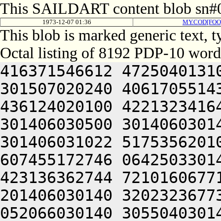
This SAILDART content blob sn#0
1973-12-07 01:36
MY.COD[FOO
This blob is marked generic text,
Octal listing of 8192 PDP-10 word
416371546612 472504013100 201012640630 446104030140 301507020240 406170551432 052064051212 415004050202 436124020100 422132341644 446412444636 470321241540 301406030500 301406030142 064250330140 301406620140 301406031022 517535620100 201001126532 264230170752 607455172746 064250330140 301406720140 301406031422 423136362744 721016067712 665341505206 301406030162 201406030140 320232367732 627515166712 715005526432 052066030140 305504030140 301406504622 631017167752 203174572100 747376571346 627314620322 671016471336 727055462530 064250330140 301426520140 301406033022 517214166712 203375620332 624321241540 301406133100 301406030156 046474167310 203115766330 607444066302 623621505206 301406030556 201406030140 340230751212 406504106424 415406030142 341006030140 301621153744 647514520310 677575620332 745016367744 713376706424 415406030142 345006030140 305401141322 713104071736 673176306424 415406030144 301006030140 305421160746 203136662744 203454566736 723125420334 675015467754 625015467746 720321241540 301406230500 301406030544 047636566732 745016472732 667621505206 301406031144 201406030142 314225030522 201012060744 623375620332 625015564746 715304066702 745011120320 727336020362 677527706424 415406030144 315006030140 305501153720 607504061702 671011120310 675016764750 641017167752 064250330140 301446420140 301406132422 513036370362 203475364734 673624061322 723075026532 203056267726 627345606424 415406030144 325006030140 305541141736 673156571722 677344026532 064250330140 301446620140 301406133422 413455163720 721014561746 723036464706 203335766712 673516326100 064250330140 301446720140 301406134022 467136464336 623234360730 203334526100 667624061744 627036464754 647517127032 052066030140 311604030140 301427104756 607236464734 635014667744 203315172350 663124061720 647075364712 260321241540 301406234500 301406031140 047075766714 677456426432 052066030140 315404030140 301446104620 627454520302 673104067336 735304066322 657124072320 625014771312 607504064312 713124060734 621014163350 627445406424 415406030146 305006030140 311441143344 607175562734 723134420356 677454471534 202474570752 627354362500 677144067336 727356326100 673364073312 713056327032 052066030140 315444030140 301446304656 643136262500 607454520332 745014166332 677354471502 205010767710 623035520346 723136760744 623136371500 623234467116 721014271322 673164066712 064250330140 301466320140 301406232022 445014467734 237505606424 415406030146 321006030140 311521143744 647134620302 673104071702 623354571746 064250330140 301466520140 301406233022 523235562500 633376220350 677034471432 052066030140 315544030140 301446704632 627515074730 627354520350 627456071312 623036464736 670321241540 301406333500 301406031160 046156262712 623375527032 052066030140 315604030140 301447104644 625341505206 301406031562 201406030146 300224020256 643135620350 643124072344 607235620330 627036662746 064250330140 301506020140 301406330422 406472320432 052066030140 321424030140 301466204622 203214173312 203314560744 673134420350 643036406424 415406030150 311006030140 315461152356 675015723706 663374365534 202516260722 671014172100 321526227032 052066030140 321464030140 301466404640 627514571164 202236420332 607274571432 052066030140 321504030140 301466504622 064250330140 301506520140 301406333022 503376662744 723625620100 443136262500 647464060500 713374272746 723354571746 064250330140 301507120140 301406333422 523214571312 271004053720 647514520206 663234663346 203374620210 677554571134 064250330140 301526020140 301406334022 433134566322 673165420314 627036227032 052066030140 325444030140 301467104622 203336571750 203115720344 647175072100 613624072320 627325606424 415406030152 321006030140 321401150302 703136220304 607164061330 727136306424 415406030152 325006030140 321421152356 675015460710 647136306424 415406030152 335006030140 321441151712 721016464312 203514161330 625304062312 607445406424 415406030152 341006030140 321461144750 237464064336 721004620306 713376762312 621014167310 203476462702 665016264746 627464063344 677321505206 301406033140 201406030150 320231120320 607554520302 671014567336 713335772746 203374271712 717475167734 203575172320 064250330140 301546120140 301406432422 447345572312 711335660532 723235767132 607304020306 677345573312 711336360532 723235767134 064250330140 301546220140 301406433022 443375562500 607174164734 271016762730 661014367732 625015067732 625341505206 301406033146 201406030150 334231120302 665014367734 723135672032 052066030140 331504030140 301507004630 677315464734 635016467734 637534506424 415406030154 325010547210 466261505206 131661505000 000000000000 00000000