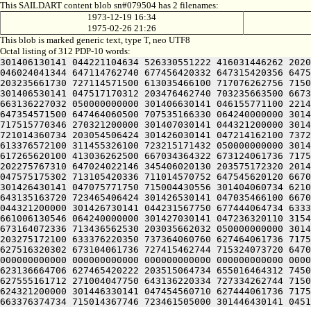
This SAILDART content blob sn#079504 has 2 filenames:
1973-12-19 16:34
1975-02-26 21:26
This blob is marked generic text, type T, neo UTF8
Octal listing of 312 PDP-10 words:
301406130141 044221104634 526330551222 416031446262 2020
046024041344 647114762740 677456420332 647315420356 6475
203235661730 727114571500 613035466100 717076262756 7150
301406530141 047517170312 203476462740 703235663500 6673
663136227032 050000000000 301406630141 046155771100 2214
647354571500 647464060500 707535166330 064240000000 3014
717515770346 270321200000 301407030141 044321200000 3014
721014360734 203054506424 301426030141 047214162100 7372
613376572100 311455326100 723215171432 050000000000 3014
617265620100 413036262500 667034364322 673124061736 7175
202275767310 647024022146 345406020130 203575172320 2014
047575175302 713105420336 711014570752 647545620120 6670
301426430141 047075771750 715004430556 301404060734 6210
643135163720 723465406424 301426530141 047035466100 6670
044321200000 301426730141 044231567750 677444064734 6333
661006130546 064240000000 301427030141 047236320110 3154
673164072336 713436562530 203035662032 050000000000 3014
203275172100 633376220350 737364060760 627464061736 7175
627516320302 673104061736 727415462744 715324073720 6470
000000000000 000000000000 000000000000 000000000000 0000
623136664706 627465420222 203515064734 655016464312 7450
627555161712 271004047750 643136220334 727334262744 7150
624321200000 301446330141 047454560710 627444061736 7175
663376374734 715014367746 723461505000 301446430141 0451