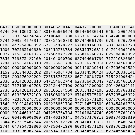
0432 050000000000 301406230141 044321200000 301406330141
4746 201106132552 301405606424 301406430141 046515064746
2710 203574174746 271004051730 675336374734 064240000000
2744 203514170312 203454560710 627444061736 673516267730
0100 447354366352 623134420322 671014166330 203334161720
1500 707535166330 203115773734 203515720314 647614562100
0322 715014161336 727504072320 625016360732 625304061352
7350 713375427100 201464060760 627464061736 717516320302
7744 715014167310 203135661736 623136220314 627134461302
0000 000000000000 000000000000 301426230141 047036262532
1152 301344020202 203476064734 623314506424 301426330141
4706 203376220202 727515767352 667136264706 715224006424
2336 201426020310 647154662744 627356420342 727235466100
2500 717135462706 723134427100 200321200000 301426630141
2730 201426131100 265106134560 203134127100 202335762312
0302 613376572100 331506020322 671015775100 667235466322
3500 723376270752 625344020332 677515771100 667376567350
1540 301014167310 203235661730 727114571500 613454161726
0000 000000000000 000000000000 000000000000 000000000000
0000 301446130141 047255764734 721016474740 625015763100
7316 064240000000 301446230141 047517170312 203374620310
2344 677315462744 203575172320 203414170312 711016460740
2744 647354720306 677356471336 663314571100 633376220346
7100 703036062744 203514170312 203454560710 627445606424