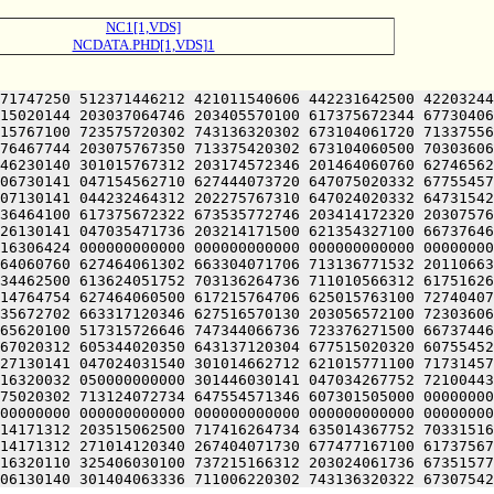
NC1[1,VDS]
NCDATA.PHD[1,VDS]1
71747250 512371446212 421011540606 442231642500 42203244
15020144 203037064746 203405570100 617375672344 67730406
15767100 723575720302 743136320302 673104061720 71337556
76467744 203075767350 713375420302 673104060500 70303606
46230140 301015767312 203174572346 201464060760 62746562
06730141 047154562710 627444073720 647075020332 67755457
07130141 044232464312 202275767310 647024020332 64731542
36464100 617375672322 673535772746 203414172320 20307576
26130141 047035471736 203214171500 621354327100 66737646
16306424 000000000000 000000000000 000000000000 00000000
64060760 627464061302 663304071706 713136771532 20110663
34462500 613624051752 703136264736 711010566312 61751626
14764754 627464060500 617215764706 625015763100 72740407
35672702 663317120346 627516570130 203056572100 72303606
65620100 517315726646 747344066736 723376271500 66737446
67020312 605344020350 643137120304 677515020320 60755452
27130141 047024031540 301014662712 621015771100 71731457
16320032 050000000000 301446030141 047034267752 72100443
75020302 713124072734 647554571346 607301505000 00000000
00000000 000000000000 000000000000 000000000000 00000000
14171312 203515062500 717416264734 635014367752 70331516
14171312 271014120340 267404071730 677477167100 61737567
16320110 325406030100 737215166312 203024061736 67351577
06130140 301404063336 711006220302 743136320322 67307542