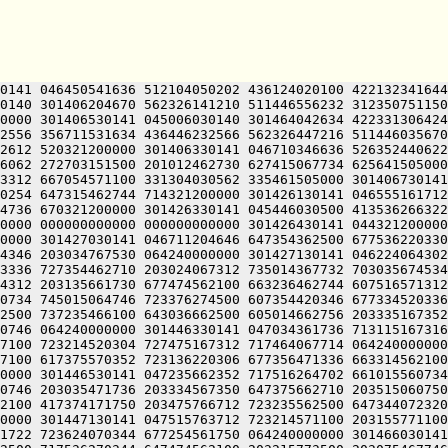
0141 046450541636 512104050202 436124020100 422132341644
0140 301406204670 562326141210 511446556232 312350751150
0000 301406530141 045006030140 301464042634 422331306424
2556 356711531634 436446232566 562326447216 511446035670
2612 520321200000 301406330141 046710346636 526352440622
6062 272703151500 201012462730 627415067734 625641505000
3312 667054571100 331304030562 335461505000 301406730141
0254 647315462744 714321200000 301426130141 046555161712
4736 670321200000 301426330141 045446030500 413536266322
0000 000000000000 000000000000 301426430141 044321200000
0000 301427030141 046711204646 647354362500 677536220330
4346 203034767530 064240000000 301427130141 046224064302
3336 727354462710 203024067312 735014367732 703035674534
4312 203135661730 677474562100 663236462744 607516571312
0734 745015064746 723376274500 607354420346 677334520336
2500 737235466100 643036662500 605014662756 203335167352
0746 064240000000 301446330141 047034361736 713115167316
7100 723214520304 727475167312 717464067714 064240000000
7100 617375570352 723136220306 677356471336 663314562100
0000 301446530141 047235662352 717516264702 661015560734
0746 203035471736 203334567350 647375662710 203515060750
2100 417374171750 203475766712 723235562500 647344072320
0000 301447130141 047515763712 723214571100 203155771100
1722 723624070344 677254561750 064240000000 301466030141