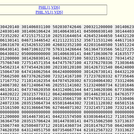
PHIL[1,VDS]
PHIL.VL[1,VDS]
30420140 301406031100 502030742646 200321200000 30140623
24030140 301406106424 301406430141 045006030140 30144403
72352202 472151751210 202531644654 426452344650 54432120
06130141 046713446542 412112231152 356711531246 44617163
10631670 415426532100 426032352100 422031640500 51651224
06430141 046710632270 576313426644 561364733566 56127225
06430032 050000000000 301406630141 046710630670 41635577
21200000 301426030141 046336227100 503215166322 70341452
75766740 727514571354 647475767100 417376270336 71303646
54562314 677454426100 202330120100 301426731540 06424000
15064730 647416062564 064240000000 301426730141 04432120
75662500 667376262500 723214167100 717237020332 67735646
17167752 711014162354 647074520302 673104064302 73312406
24067302 667124064746 202551141602 512324060734 62101646
46130141 047374620350 643124061344 647134620306 67733606
44020222 203215770312 064240000000 301446230141 04763577
15773312 711016464312 203135661730 677476571312 71530406
24072336 203515064734 655016464302 721011120302 66501516
15161500 623136664706 627464071302 723214571100 72321416
00000000 000000000000 000000000000 000000000000 00000000
21200000 301446730141 044231574500 633036464312 71101506
36364750 203515706424 301447030141 047515062500 53713637
15067740 625004073712 201014360734 201014762750 06424000
74620350 643124051750 607354667744 621012567322 73313627