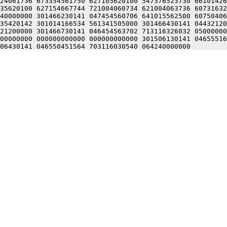
24061736 673354561750 627105620100 547376523730 66101426
35620100 627154667744 721004060734 621004063736 60731632
40000000 301466230141 047454560706 641015562500 60750406
35420142 301014166534 561341505000 301466430141 04432120
21200000 301466730141 046454563702 713116326032 05000000
00000000 000000000000 000000000000 301506130141 04655516
06430141 046550451564 703116030540 064240000000