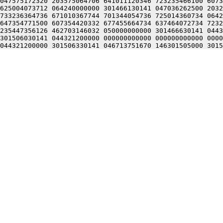
047575172320 203575064706 641011120346 723235466100 6073
625004073712 064240000000 301466130141 047036262500 2032
733236364736 671010367744 701344054736 725014360734 0642
647354771500 607354420332 677455664734 637464072734 7232
235447356126 462703146032 050000000000 301466630141 0443
301506030141 044321200000 000000000000 000000000000 0000
044321200000 301506330141 046713751670 146301505000 3015