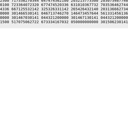
2500 717536270344 647474562100 203215773500 203075467746
0100 723364072320 677474520336 631010367732 703536462744
4336 667125532142 325326331142 265426432140 203136662734
0000 301466530141 046713746270 146473457644 561331456136
0000 301467030141 044321200000 301467130141 044321200000
1500 517075062722 673334167032 050000000000 301506230141