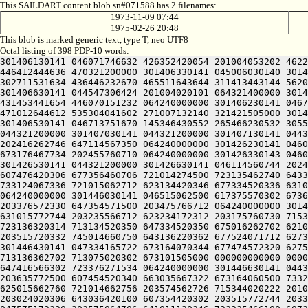
This SAILDART content blob sn#071588 has 2 filenames:
1973-11-09 07:44
1975-02-26 20:48
This blob is marked generic text, type T, neo UTF8
Octal listing of 398 PDP-10 words:
301406130141 046071746632 426352420054 201004053202 4622
446412444636 470321200000 301406330141 045006030140 3014
302711531634 436446232670 465511643644 311413443144 5620
301406630141 044547306424 201004020101 064321400000 3014
431453441654 446070151232 064240000000 301406230141 0467
471012644612 535304041602 271007132140 321421505000 3014
301406530141 046713751670 145346430552 265466230532 3055
044321200000 301407030141 044321200000 301407130141 0443
202416262746 647114567350 064240000000 301426230141 0460
673176467734 202455760710 064240000000 301426330143 0460
301426530141 044321200000 301426630141 046114560744 2024
607476420306 677356460706 721014274500 723135462740 6433
733124067336 721015062712 623134420346 677334520336 6310
064240000000 301446030141 046515062500 617375570302 6736
203376572330 647354571500 203475766712 064240000000 3014
631015772744 203235566712 623234172312 203175760730 7153
723136320314 713134520350 647334520350 675016262702 6210
203515720332 745014660750 643136220362 677524071712 6273
301446430141 047334165722 673164070344 677474572320 6275
713136362702 713075020302 673101505000 000000000000 0000
647416566302 723376271534 064240000000 301446630141 0443
203635772500 607454520340 663035667322 673164060500 7332
625015662760 721014662756 203574562726 715344020222 2010
203024020306 643036420100 607354420302 203515772744 2033