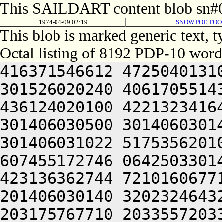
This SAILDART content blob sn#0
1974-04-09 02:19
SNOW.POE[FOO
This blob is marked generic text,
Octal listing of 8192 PDP-10 word
416371546612 472504013100 201012640630 446104030140 301526020240 406170551432 052064051212 415004050202 436124020100 422132341644 446412444636 470321241540 301406030500 301406030142 064250330140 301406620140 301406031022 517535620100 201001126532 264230170752 607455172746 064250330140 301406720140 301406031422 423136362744 721016067712 665341505206 301406030162 201406030140 320232464322 715016464732 625014667744 203175767710 203355720332 677454527032 052066030140 305424030140 301406504650 677355163720 721016364312 203074166330 627104060734 621016360722 620321241540 301406131500 301406030154 046475766712 723235562746 201325506424 415406030142 321006030140 301561144714 203635772500 637136420362 677536271712 663144064734 203516267752 613314526032 052066030140 305524030140 301407004646 643035562500 677344066712 064250330140 301426620140 301406034422 517035662100 623375466302 711015460710 744321241540 301406133500 301406030540 046172242602 521021505206 301406030560 201406030142 304232771322 723124062336 737344066762 203475771344 677561505206 301406030562 201406030142 310230264744 621016367734 637461505206 301406031140 201406030142 314234171500 627554571100 713135567750 625304067336 203315773312 203315771750 064250330140 301446120140 301406132022 747535566762 203516566732 744321241540 301406231100 301406030552 045206124500 202414171310 677344066712 203335171746 261015560762 202224064352 667404074736 725761505206 301406031146 201406030142 330232764302 721014360734 202224062336 203575172320 203635772432 052066030140 311504030140 301426704644 607476074500 717275167334 745014264750 617205526500 613455765712 671341505206 301406031152 201406030142 340230367734 633536364736 671005526432 052066030140 311544030140 301427104604 713234764350 203134371750 607515161500 667375562734 723465420032 052066030140 311564030140 301446004632 627515067710 647074166100 667125420332 745014371312 607515173322 723625606424 415406030144 341006030140 311421173702 647515167316 203155771100 663236472330 625014364322 617275162530 064250330140 301447120140 301406231022 617375563336 713505506424 415406030146 301006030140 311461144312 713124060734 621015667756 261015464726 625016464312 203176262702 721015062744 625014167310 203034672312 711301505206 301406031542 201406030144 320230671302 637334567350 627104073736 713116327100 517136172712 673074520336 631015667752 673465420334 675016662744 613465606424 415406030146 311006030140 311521153720 627454520302 713124066762 203035466736 673116320502 202175762310 607324071750 627574171310 627476320310 647115623750 203056264734 635015562432 052066030140 315464030140 301446604622 203115767116 721341505206 301406031550 201406030144 334230771322 627144060734 621016360710 673136371432 052066030140 315524030140 301447004650 647334520314 677444072336 607116306424 415406030146 331006030140 311621146712 723217166312 673124072312 713416262710 607515167734 064250330140 301466720140 301406330022 433454562710 677325606424 415406030146 341006030140 315421151312 270321241540 301406334500 301406031544 045004053720 627344072320 625016471302 647344066312 607554571432 052066030140 321404030140 301466304602 516464106424 415406030150 305006030140 315501144500 643036662500 663134171334 627104072320 607501505206 301406032144 201406030146 324232473736 203364761730 677075327100 523454164734 203036420150 325445606424 415406030150 315006030140 315541150312 723136235100 447504066702 657136306424 415406030150 321006030140 315561144432 052066030140 321524030140 301467004640 677554571350 745344020220 627454520322 715014120344 677056571750 673136371432 052066030140 321624030140 301467104650 643136262534 201012764322 723124041730 647154671500 677144042336 733136227032 052066030140 325404030140 301506004614 627135464734 635304063312 607445606424 415406030152 311006030140 321421144500 667536372100 623364071322 637216420304 745016464312 665341505206 301406032550 201406030150 310232060740 627444061302 635014266352 627461505206 301406032552 201406030150 314232473736 203314162322 627461505206 301406032556 201406030150 320232362750 203515062500 723034266312 261014462702 711301505206 301406032560 201406030150 324231172116 715015067750 201144061744 677574462710 203035662100 717514560732 203455171712 715014671336 664321241540 301406630100 301406032154 046224064302 733124060734 203135667744 667376571500 677056362746 717235767100 737236464032 052066030140 331424030140 301506704622 671336462744 267354126750 647375626702 661004061736 671336662744 267474126750 647375627032 052066030140 331444030140 301507004620 677334520302 637035167134 203574566330 203075766712 203215766712 27032124