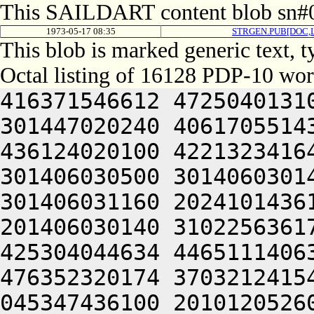
This SAILDART content blob sn#0
1973-05-17 08:35
STRGEN.PUB[DOC,
This blob is marked generic text,
Octal listing of 16128 PDP-10 wor
416371546612 472504013100 201012640630 446104030140 301447020240 406170551432 052064051212 415004050202 436124020100 422132341644 446412444636 470321241540 301406030500 301406030142 045004020254 406311142100 301406031160 202410143612 515001505206 301406030150 201406030140 310225636170 202511152230 425012040616 425304044634 446511140630 202110541630 406450152222 476352320174 370321241540 301406033100 301406030146 045347436100 201012052604 202330141644 476464037174 064250330140 301407020140 301406032022 503455761330 627336320336 631016372344 727076472744 607304064746 677334571322 717324064734 203075062732 647476471362 203214173312 203454561712 647554562100 667534364032 052066030140 305444030140 301406504606 627356471302 661016467500 723214520346 727074362746 717156566100 717375472750 647375620336 631016464322 715016071336 613314566500 647464072320 625014762734 627454172322 677341505206 301406030554 201406030140 330225652222 522304046612 522211742032 052066030140 311564030140 301406704534 442104051650 512032442616 544321241540 301406234500 301406030160 045351042100 422132341644 446412444636 470321241540 301406332100 301406030162 045350242616 446344052202 412310520222 262414171350 647515167734 647354720246 723136071500 503136263336 713334562100 613624072320 625010374706 663234320246 723456561750 727454520216 627354571302 723376206424 415406030146 331006030140 305401127220 421012040644 521010127100 202476570312 713036467732 202414171350 647515167734 715341505206 301406031562 201406030142 304225641212 436231620250 406051442500 446225440730 663376762710 202414171350 647515167734 715015763100 414026652402 315011167350 675012372740 627454172336 667415772346 203035662100 513135560722 673235663500 503376427032 052066030140 321424030140 301426204534 442104050202 512504041134 201012264734 635336372740 627454172336 665010367734 717516272706 723235767134 064250330140 301526020140 301406131422 537236464100 723214520344 627116561712 621014462716 713134520330 647476420336 631014120346 727414571302 723375570336 721304072320 625016071336 637454166500 713136172712 717516306424 415406030154 311006030140 305501127220 421012040644 521010327100 202034374706 663234320216 627354571302 723376227032 052066030140 331464030140 301426504534 522232446100 422232341652 516471147634 064250330140 301566220140 301406133022 272050543622 471012440604 462124053222 262515062500 473535561312 711015763100 447475766712 713464063336 711012362754 627454166100 427336064744 647074166100 433376266752 663034506424 415406030156 321006030140 305561127216 512030620206 677356372344 607235672346 270321241540 301406734100 301406030560 045351042100 416371641630 526471147634 514321241540 301406734500 301406030562 045352350202 416126106424 415406030160 311006030140 311401127220 421010170340 627354464760 202045620100 447475766712 713236366500 607354420246 747335562750 713625606424 415406030162 301006030140 311421127220 421010170340 627354464760 202061505206 301406130154 201406030144 310225644210 202036070312 673115174100 421005520202 617634366322 615014762734 627454172336 710321241540 301426034100 301406031146 045351042100 421425620232 627515067710 203155771100 723214520306 607474520356 647515020312 733135620334 727334262744 203374620350 677514166100 607515766746 270321241540 301426130100 301406031150 045351042100 762074172312 637376274500 405344020204 476350420206 426352451236 446104024346 627124043322 635344031522 760321241540 301426131100 301406031152 045350242616 446344052202 412310520254 446231126100 513034464706 607316320206 677356372344 727076460704 663124063344 677324043722 733135620240 607456471432 052066030142 305504030140 301446604534 442104076206 607514563736 713624041134 201010152236 465010342634 522451744610 201216362712 202155163534 201505127370 064250330140 305427120140 301406233422 272210420370 421445620232 627515067710 203155771100 677114420334 727334262744 203374620350 677514166100 607515766746 273701505206 301406131154 201406030144 340225644210 202476566732 607457106424 415406030544 335010547210 466261505206 131661505000 000000000000 000000000000 000000000000 000000000000 000000000000 000000000000 000000000000 000000000000 000000000000 000000000000 000000000000 000000000000 000000000000 000000000000 000000000000 000000000000 000000000000 000000000000 000000000000 000000000000 000000000000 000000000000 000000000000 000000000000 000000000000 000000000000 000000000000 000000000000 000000000000 000000000000 000000000000 000000000000 000000000000 000000000000 000000000000 000000000000 000000000000 000000000000 000000000000 000000000000 000000000000 000000000000 000000000000 00000000