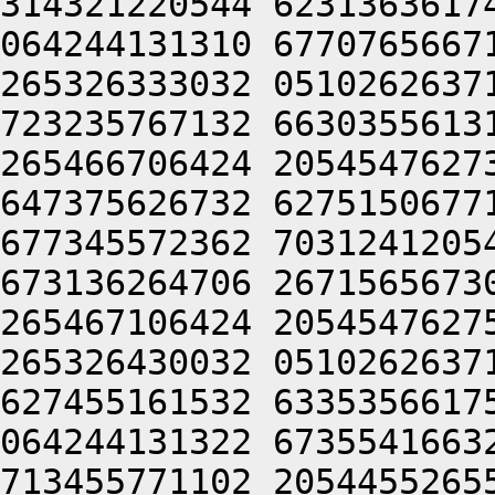
314321220544 6231363617
064244131310 6770765667
265326333032 0510262637
723235767132 6630355613
265466706424 2054547627
647375626732 6275150677
677345572362 7031241205
673136264706 2671565673
265467106424 2054547627
265326430032 0510262637
627455161532 6335356617
064244131322 6735541663
713455771102 2054455265