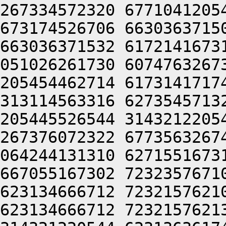
267334572320 6771041205
673174526706 6630363715
663036371532 6172141673
051026261730 6074763267
205454462714 6173141717
313114563316 6273545713
205445526544 3143212205
267376072322 6773563267
064244131310 6271551673
667055167302 7232357671
623134666712 7232157621
623134666712 7232157621