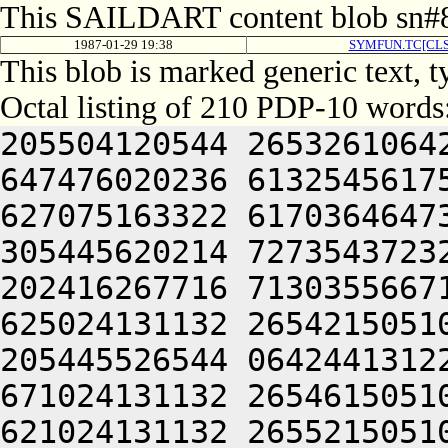
This SAILDART content blob sn#8
1987-01-29 19:38
SYMFUN.TC[CLS
This blob is marked generic text, 
Octal listing of 210 PDP-10 words
205504120544 2653261064
647476020236 6132545617
627075163322 6170364647
305445620214 7273543723
202416267716 7130355667
625024131132 2654215051
205445526544 0642441312
671024131132 2654615051
621024131132 2655215051