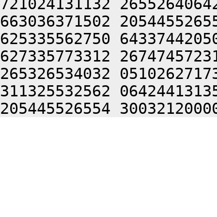
721024131132 2655264064
663036371502 2054455265
625335562750 6433744205
627335773312 2674745723
265326534032 0510262717
311325532562 0642441313
205445526554 3003212000