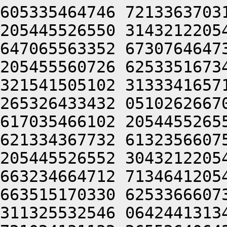
605335464746 7213363703
205445526550 3143212205
647065563352 6730764647
205455560726 6253351673
321541505102 3133341657
265326433432 0510262667
617035466102 2054455265
621334367732 6132356607
205445526552 3043212205
663234664712 7134641205
663515170330 6253366607
311325532546 0642441313