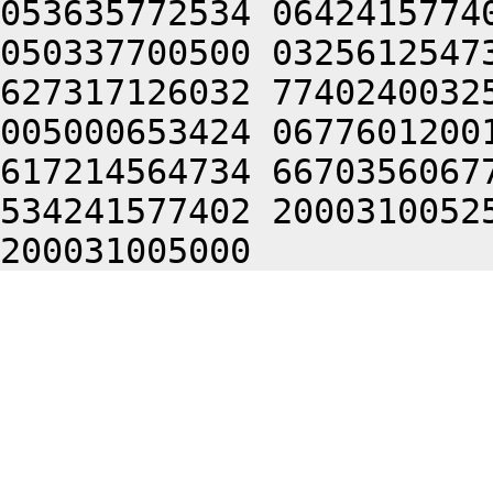
053635772534 0642415774
050337700500 0325612547
627317126032 7740240032
005000653424 0677601200
617214564734 6670356067
534241577402 2000310052
200031005000