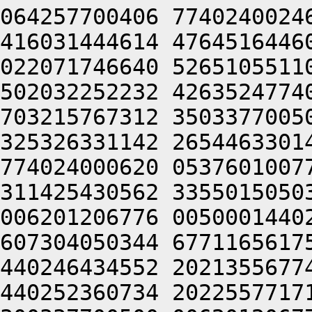
064257700406 7740240024
416031444614 4764516446
022071746640 5265105511
502032252232 4263524774
703215767312 3503377005
325326331142 2654463301
774024000620 0537601007
311425430562 3355015050
006201206776 0050001440
607304050344 6771165617
440246434552 2021355677
440252360734 2022557717