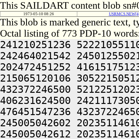
This SAILDART content blob sn#0
1973-05-10 08:26
USRMCS.NEW[4
This blob is marked generic text, 
Octal listing of 773 PDP-10 words
241210251236 522210551100 472231420120 412231642100 242464021542 245012550214 476451520120 462071420214 202472451252 416151751232 201211143100 242132120120 215065120106 305221505120 265005043100 516512252606 432372246500 521225120234 446305124522 202133050230 406231624500 242111730500 472231420120 462071420214 476451547236 432372246500 426612040634 420321257122 245005042602 202351146100 426612046202 446350146230 245005042612 202351146100 426612046202 446345120120 525011644630 202532043236 512325120120 426612046202 446350146230 064251644630 201210520120 502451743500 241210554240 462031147202 462304052122 245005021506 202133050230 406231624522 202505124500 242111420234 446304024222 431005051650 512530352252 512127706424 241064324522 201205042500 242112240656 201204321522 245012424522 201205044614 201212352244 526071444646 521764024106 215225120120 242124024210 512032720120 416110451100 241064324522 064245050652 476510520230 245224052122 245005024222 431005051650 512530343236 512327720120 215065124500 241210520120 506531752212 202070147116 521225124500 241210520120 422450153432 051204321522 202505120250 245225124522 245225120120 265011644630 201211751244 201211654122 201204147260 245225120120 426612046202 446344047222 461005047644 511005024212 201212051236 436341505120 516132450500 422450153630 446472420234 446305120120 516132450500 516512252606 472531520140 245005050244 446346120120 426612046202 446344024106 215225120250 245005052212 512412244522 064245040634 421010451202 536311151650 201210451202 535005051212 532132251612 202112240656 462232352122 201212152636 522124040630 245225124500 521225120120 472231424522 245005043236 512170552032 052351146100 242124024246 426512120252 472111746246 521005051612 522424046602 512271451650 201212342650 505012547210 476312352142 201212342650 505012547214 446350420120 516132450432 052310151650 406231420120 516132450500 462032352240 305005051612 522424046202 516512031122 245225124522 245012424522 201212340654 426450551652 462504047222 461011644630 201210506424 242470552242 202450551652 462504024106 215225120250 245005042500 242432547650 425012242646 526312426646 406550542122 245224024206 476331540634 422464047222 461005042500 242330150206 406441505252 516132246602 416451751500 242152547206 522231747100 416032224522 245224024256 535011644630 202330151226 201211450242 202532043236 512325120120 446144024246 522452541630 446472437432 051204321522 245005053522 201205046604 421012352244 526070647644 465011444646 521224053522 245013757522 201210447500 472231420252 501011540644 455006120120 462071420102 206133050202 472105106424 576764030500 242230620120 406350420120 472372420120 516512252606 462232352176 201204321522 245005051650 512530343236 512327720120 215065124522 245005020612 542410147210 244321224234 446305124500 401224024256 202351146100 242230620120 516512252606 432372246576 201204321522 245005024204 446350420120 425005051612 522424021542 201210742650 432231442634 406321505120 506531752212 202372552240 526505124522 202505120120 425005053644 446510543222 462124024230 446472420120 215065124500 215425124500 242464021544 245012550100 466032245432 052744024212 201210451652 412472420120 156432547650 425005051650 512530343236 512324051212 406110644630 425003320106 305225120106 311005021506 245224052122 202773720142 245225124432 051211542500 472231420120 446144024216 426512020120 215064052640 201424030522 201212152636 522124046602 416451724522 201212550100 242224030500 242071747246 201212152636 522121505206 462232350112 201224024206 476352320120 416371651500 242432547650 425005224500 242133050202 472471147634 201204321500 305225124500 241064320142 245225124500 305224024120 424321224242 526372442500 472372426632 406072247522 245225124500 242151620120 541224043100 242472451252 416151751232 202604026532 245224024246 536211141620 202351146100 466032245432 051211751244 201205042500 242470552242 202571044606 441224052122 201211441500 526404024212 201212342650 505012744222 416204024230 426350752220 201204321522 245224052122 201401505120 446144024246 522452541630 446472437500 241064324522 201211644630 245005024212 201210551244 476444124500 521225124522 201210520120 516132450500 536211141620 201211150230 526461505132 305005046212 472172444100 241064324522 201211146622 472532320256 442230344122 245224052122 201210520120 502451743500 242310553212 461224024106 215012346212 532131424432 051212342650 505012744222 416204024206 476352320256 442230344100 462132642630 245225120250 245224024234 446305124500 576765120120 421011644630 201211441630 202350554250 432372246522 244321224066 202351146100 432372246634 476151751232 24500504