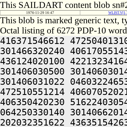
This SAILDART content blob sn#2
1976-11-29 16:47
WLIST.V[1
This blob is marked generic text,
Octal listing of 6272 PDP-10 word
416371546612 472504013100 201012640630 446104030140 301466320240 406170551432 052064051212 415004050202 436124020100 422132341644 446412444636 470321241540 301406030500 301406030142 064250330140 301406320140 301406031022 046032246532 416371550252 522132220222 472510551214 406070520214 476444050210 501326130500 406350420230 516224030542 202071746640 526510551246 064250330140 301406620140 301406031422 044230244650 202032351622 436351542634 522464026500 526471147216 202112253132 305424067744 202112226542 306061505206 301406030544 201406030140 320221104422 502450546222 466231640644 446132306424 415406030142 321006030140 301521141636 466411747212 472512320244 426432544644 426101505206 301406030552 201406030140 330230147202 462370720240 476570551032 052066030140 305564030140 301406704636 526504030140 202041505206 301406030560 201406030140 340231752650 201406520204 064250330140 301427120140 301406034422 476532420142 301010206424 415406030144 301006030140 305401151650 476404040432 052066030140 311424030140 301426104604 512031342500 476532406424 415406030144 311006030140 305441146636 422124041252 432150551246 064250330140 301446320140 301406131422 462104042202 416461505206 301406031150 201406030142 320231447602 421010440606 514321241540 301406232500 301406030552 046231652100 416512246266 522371456432 052066030140 311544030140 301426604616 472112306424 415406030144 335006030140 305561147634 425332344236 521012444632 446350706424 415406030144 341006030140 305601140610 202372552240 526512306424 415406030144 345006030140 305621146640 542444040610 422452306424 415406030146 301006030140 311401146640 542444047652 522670147202 462370756432 052066030140 315424030140 301446104632 446470327100 536450150246 064250330140 301466220140 301406231022 044221141636 472350541650 476444053622 512231643500 266406206424 415406030146 331006030140 311461104422 046071747234 426072447644 202571151222 472164026640 314321241540 301406334500 301406031150 044221104606 476351642606 522372220256 446451147216 201332030432 052066030140 321424030140 301446504422 044230347634 472130352236 511012744644 446350720132 501501505206 301406032144 201406030144 330221104422 422030320206 476351642606 522231747246 201330430032 052066030140 321464030140 301446704422 044230440606 202071747234 426072444636 472464026610 304321241540 301406432100 301406031160 044221104610 406064041636 472350541650 446371651500 266106206424 415406030150 325006030140 311621104422 046110141500 416371647212 416511147634 515005542146 064250330140 301506620140 301406330022 044221142202 415010347634 472130352222 476352320132 421501505206 301406032156 201406030146 304221104422 422030320206 476351642606 522231747246 201330432432 052066030140 321604030140 301466204422 044230440606 202071747234 426072444636 472464026610 330321241540 301406434500 301406031546 044221104610 406064041636 472350541650 446371651500 266106706424 415406030152 301010547210 466261505206 131661505000 000000000000 000000000000 000000000000 000000000000 000000000000 000000000000 000000000000 000000000000 000000000000 000000000000 000000000000 000000000000 000000000000 000000000000 000000000000 000000000000 000000000000 000000000000 000000000000 000000000000 000000000000 000000000000 000000000000 000000000000 000000000000 000000000000 000000000000 000000000000 000000000000 000000000000 060230151232 266071746640 526510551100 446352442644 432030342500 432372220240 422405530542 202031642100 462471120142 305010347632 502532442644 514321206424 446352451236 422530352222 476341505032 050232464322 715016764744 625015464746 721015171500 633376220302 203475167316 663124061336 607454420306 677336072750 627444064734 723136263302 617121505314 677444060500 422130320240 422405530542 203474571322 627464061736 667416572312 711344020222 721015171500 647356462734 623134420350 675014262500 727474562032 053575172320 203024042212 415010451132 305430320336 711010451254 265426120316 627354571302 661014462754 647074520322 673514571314 607074520306 607454427032 050321252320 625014367732 703536462744 203236320322 673514571314 607074562100 723216272500 723575720150 301016064734 203075767334 627076467744 715341505250 643124060744 665015171500 647356462744 633034362710 203515071352 203516767500 325404070322 671014367734 673134372336 713465606424 064252464312 203235672312 713154161712 203075767350 607235671500 605006131100 613236420202 276104024126 265426073310 615225420146 311014364302 673354566346 203374606424 667535472322 703314574322 673165420302 673104060500 613534663312 711014166740 663234664712 711014667744 203454560710 647354720302 673035467716 203475163734 607316327032 05032125