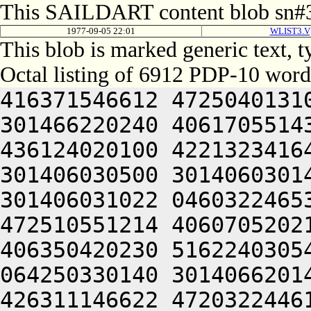
This SAILDART content blob sn#3
1977-09-05 22:01
WLIST3.V
This blob is marked generic text,
Octal listing of 6912 PDP-10 word
416371546612 472504013100 201012640630 446104030140 301466220240 406170551432 052064051212 415004050202 436124020100 422132341644 446412444636 470321241540 301406030500 301406030142 064250330140 301406320140 301406031022 046032246532 416371550252 522132220222 472510551214 406070520214 476444050210 501326130500 406350420230 516224030542 202071746640 526510551246 064250330140 301406620140 301406031422 044221150244 426311146622 472032244612 514321241540 301406034500 301406030150 046071746640 476350547250 515012242642 526232242610 064250330140 301426120140 301406032422 044230244650 202032351622 436351542634 522464026500 526471147216 202112253132 305421505206 301406030556 201406030140 330230147202 462370720240 476570551032 052066030140 305624030140 301406704610 406064051612 462130352032 052066030140 311404030140 301407004646 522372020202 064250330140 301446220140 301406034422 412450145612 202372552032 052066030140 311464030140 301426004632 476110520236 526501505206 301406031150 201406030142 304231447602 421010440606 514321241540 301406233500 301406030544 046231652100 416512246266 522371456432 052066030140 311604030140 301426304616 472112306424 415406030144 345006030140 305501147634 425332344236 521012444632 446350706424 415406030146 301006030140 305521140610 202372552240 526512306424 415406030146 305006030140 305541146640 542444040610 422452306424 415406030146 311006030140 305561146640 542444047652 522670147202 462370756432 052066030140 315504030140 301427004610 406510120236 526501505206 301406031552 201406030142 344231544646 415344053644 406412306424 415406030146 331006030140 311401141630 476071320256 446451147216 064250330140 301466720140 301406230422 044221141636 472350541650 476444053622 512231643500 266406206424 415406030150 305006030140 311441104422 046071747234 426072447644 202571151222 472164026640 314321241540 301406432100 301406031146 044221104606 476351642606 522372220256 446451147216 201332030432 052066030140 321544030140 301446404422 044230347634 472130352236 511012744644 446350720132 501501505206 301406032156 201406030144 324221104422 422030320206 476351642606 522231747246 201330430032 052066030140 321604030140 301446604422 044230440606 202071747234 426072444636 472464026610 304321241540 301406434500 301406031156 044221104610 406064041636 472350541650 446371651500 266106206424 415406030152 301006030140 311601104422 046110141500 416371647212 416511147634 515005542146 064250330140 301526120140 301406234422 044221142202 415010347634 472130352222 476352320132 421501505206 301406032544 201406030146 300221104422 422030320206 476351642606 522231747246 201330432432 052066030140 325464030140 301466104422 044230440606 202071747234 426072444636 472464026610 330321241540 301406532100 301406031544 044221104610 406064041636 472350541650 446371651500 266106706424 415406030152 325010547210 466261505206 131661505000 000000000000 000000000000 000000000000 000000000000 000000000000 000000000000 000000000000 000000000000 000000000000 000000000000 000000000000 000000000000 000000000000 000000000000 000000000000 000000000000 000000000000 000000000000 000000000000 000000000000 000000000000 000000000000 000000000000 000000000000 000000000000 000000000000 000000000000 000000000000 000000000000 000000000000 000000000000 000000000000 000000000000 000000000000 000000000000 000000000000 060230151232 266071746640 526510551100 446352442644 432030342500 432372220240 422405530542 202031642100 462471120142 305010347632 502532442644 514321220100 201012642644 516231747100 526471147216 202030442244 426472340604 462124046202 522071026100 442230744100 516410542610 202025742100 406350420246 406332046212 202031642100 442371442032 050221153622 522204050244 476172240632 202071747250 512371446212 421010346236 416261505022 046031642100 516132040644 406510520202 472031447616 202172247652 472104041252 514321244634 522451742252 416511147634 064241505022 523215171500 737236262500 663236372100 647464063336 711014120346 647354766312 203055760744 621014367732 703536462744 203235672312 713154161712 064254667744 203024042212 415012042240 265426120346 627455162746 203075766740 727514571134 201011172100 647464064734 723135662312 621016467500 613124072746 627101505356 647515020302 202110541500 422445530542 415015771100 422452626542 305014762734 627454166100 623136664706 625015167350 627454660706 625014360744 621341505032 052515062500 617375570352 723136220322 715015167350 627454660706 627104072320 713524072356 675006430100 703235620306 677355662706 723376271534 064252464312 203036266500 647464064734 723136263302 617134420350 643456520350 737364032540 203415167100 617375667312 61751577